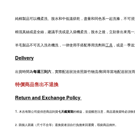
純棉製品可以機柔洗、脫水和中低溫烘乾，盡量和同色系一起洗滌，不可浸
棉混真絲或是全絲，建議手洗或是入袋機柔洗，脫水之後，立刻拿出來甩一
羊毛製品不可丟入洗衣機洗，一律使用手搭配專用洗劑和
工具
，或是ㄧ季送
Delivery
出貨時間為
每週三到六
，實際配送狀況依照新竹物流/郵局等當地配送狀況
特價商品售出不退換
Return and Exchange Policy
1.
木吉有限公司提供您商品到貨
七天鑑賞期
的權益，並提醒您注意，商品退換貨時必須恢復
2.
因個人因素（尺寸不合等）退換貨者須自行負擔來回運費，瑕疵商品例外。