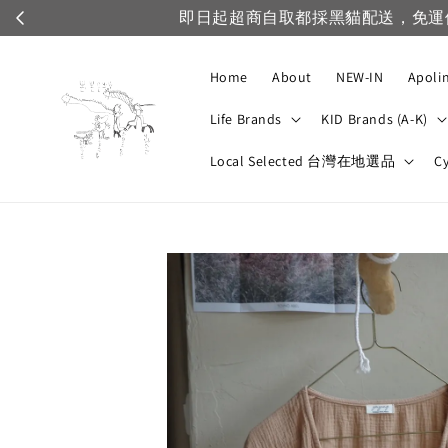
Home
About
NEW-IN
Apoli
Life Brands
KID Brands (A-K)
Local Selected 台灣在地選品
C