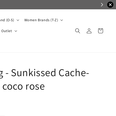
nd (O-S)
Women Brands (T-Z)
Outlet
g - Sunkissed Cache-
 coco rose