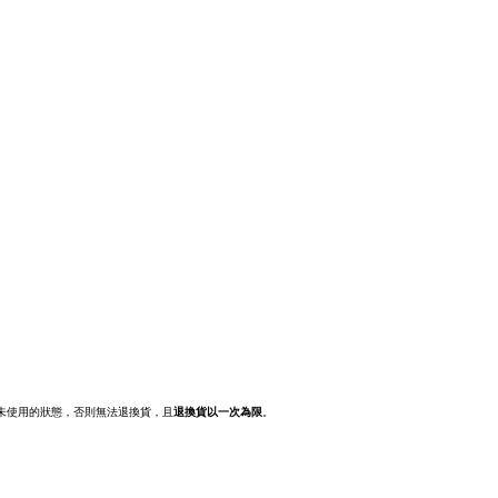
新未使用的狀態，否則無法退換貨，且
退換貨以一次為限
。