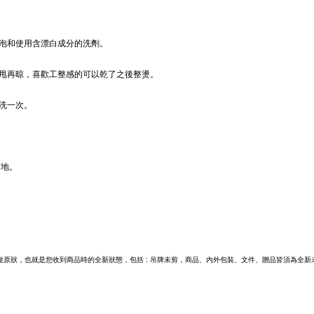
泡和使用含漂白成分的洗劑。
甩再晾，喜歡工整感的可以乾了之後整燙。
洗一次。
而地。
原狀，也就是您收到商品時的全新狀態，包括 : 吊牌未剪，商品、內外包裝、文件、贈品皆須為全