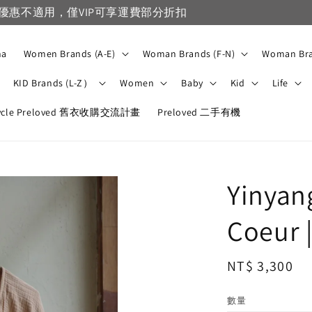
VIP滿1500免運，一般會員滿3500免運
na
Women Brands (A-E)
Woman Brands (F-N)
Woman Bra
KID Brands (L-Z）
Women
Baby
Kid
Life
ycle Preloved 舊衣收購交流計畫
Preloved 二手有機
Yinyan
Coeur |
Regular
NT$ 3,300
price
數量