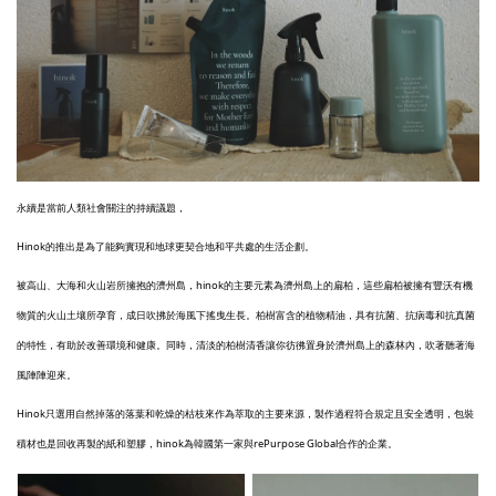
永續是當前人類社會關注的持續議題，
Hinok的推出是為了能夠實現和地球更契合地和平共處的生活企劃。
被高山、大海和火山岩所擁抱的濟州島，hinok的主要元素為濟州島上的扁柏，這些扁柏被擁有豐沃有機
物質的火山土壤所孕育，成日吹拂於海風下搖曳生長。柏樹富含的植物精油，具有抗菌、抗病毒和抗真菌
的特性，有助於改善環境和健康。同時，清淡的柏樹清香讓你彷彿置身於濟州島上的森林內，吹著聽著海
風陣陣迎來。
Hinok只選用自然掉落的落葉和乾燥的枯枝來作為萃取的主要來源，製作過程符合規定且安全透明，包裝
積材也是回收再製的紙和塑膠，hinok為韓國第一家與rePurpose Global合作的企業。