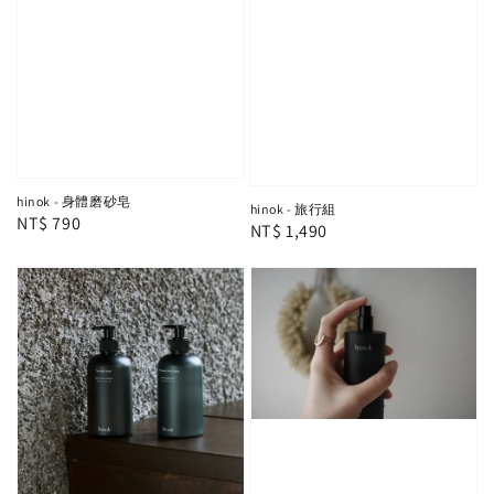
hinok - 身體磨砂皂
hinok - 旅行組
Regular
NT$ 790
Regular
NT$ 1,490
price
price