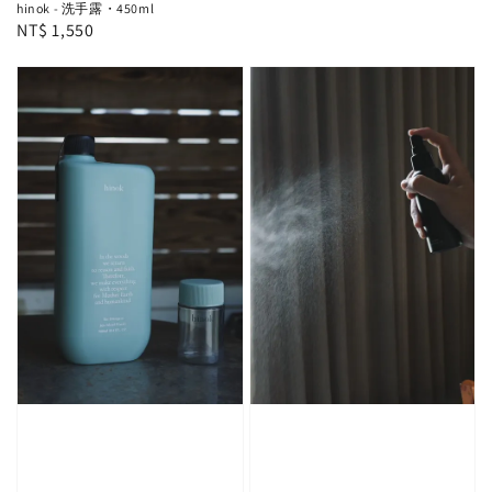
hinok - 洗手露・450ml
Regular
NT$ 1,550
price