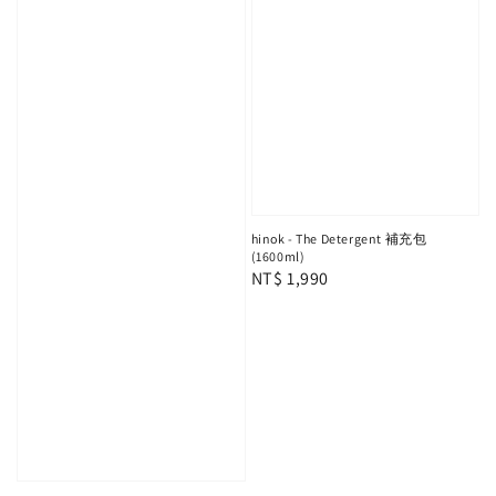
hinok - The Detergent 補充包
(1600ml)
Regular
NT$ 1,990
price