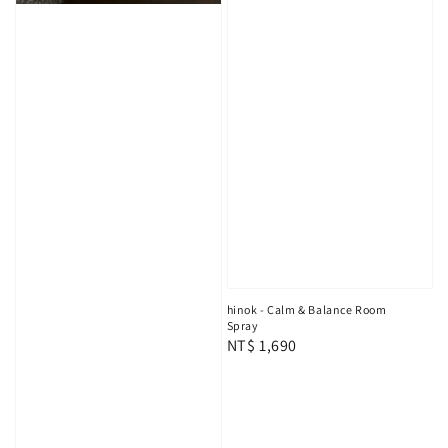
hinok - Calm & Balance Room
Spray
Regular
NT$ 1,690
price