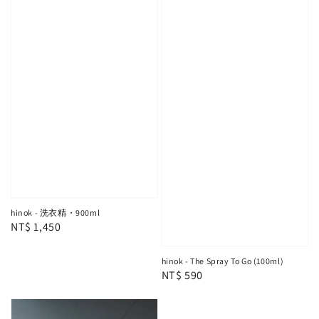
hinok - 洗衣精・900ml
Regular
NT$ 1,450
price
hinok - The Spray To Go (100ml)
Regular
NT$ 590
price