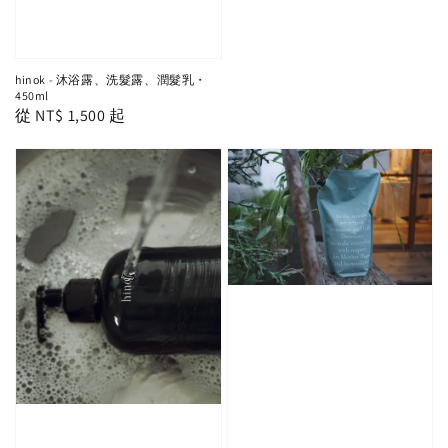
hinok - 沐浴露、洗髮露、潤髮乳・
450ml
Regular
從
NT$ 1,500
起
price