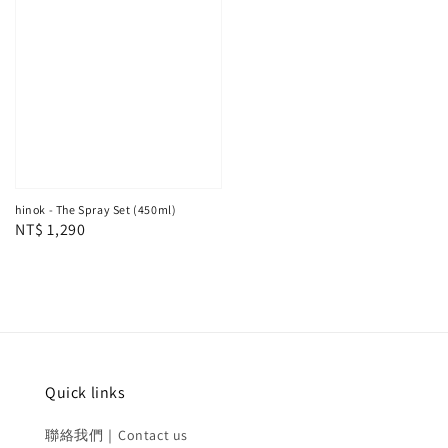
hinok - The Spray Set (450ml)
Regular
NT$ 1,290
price
Quick links
聯絡我們｜Contact us