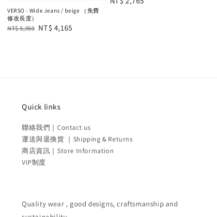
Regular
NT$ 2,765
VERSO - Wide Jeans / beige （免費
price
修改長度）
Regular
Sale
NT$ 4,165
NT$ 5,950
price
price
Quick links
聯絡我們｜Contact us
運送與退換貨 ｜Shipping & Returns
商店資訊｜Store Information
VIP制度
Quality wear , good designs, craftsmanship and
sustainability.