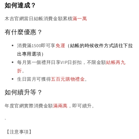
如何達成？
木吉官網當日結帳消費金額累積
滿一萬
有什麼優惠？
消費滿1500即可享
免運
（結帳的時候收件方式請往下拉
出專用選項）
每月第一個禮拜日享VIP日折扣，不限金額
結帳再九
折
。
生日當月可獲得
五百元購物禮金
。
如何續升等？
年度官網實際消費金額
滿兩萬
，即可續升。
-
【注意事項】