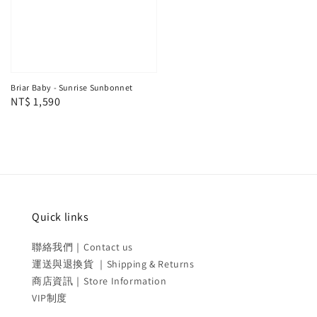
Briar Baby - Sunrise Sunbonnet
Regular
NT$ 1,590
price
Quick links
聯絡我們｜Contact us
運送與退換貨 ｜Shipping & Returns
商店資訊｜Store Information
VIP制度