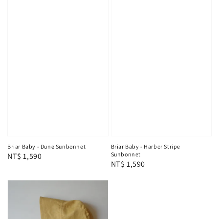
Briar Baby - Dune Sunbonnet
Briar Baby - Harbor Stripe
Sunbonnet
Regular
NT$ 1,590
Regular
NT$ 1,590
price
price