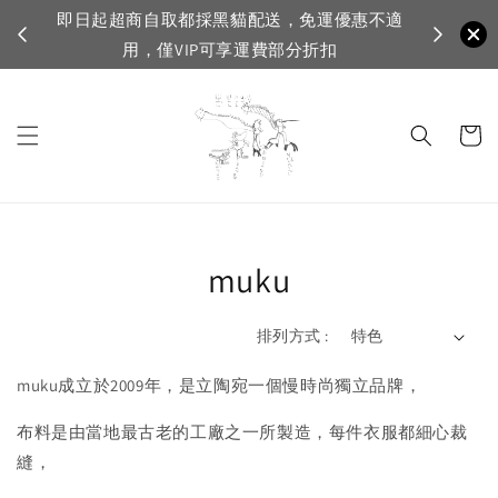
送，免運優惠不適
VIP滿1500免運，一般會員滿3500免運
部分折扣
muku
排列方式 :
muku成立於2009年，是立陶宛一個慢時尚獨立品牌，
布料是由當地最古老的工廠之一所製造，每件衣服都細心裁
縫，