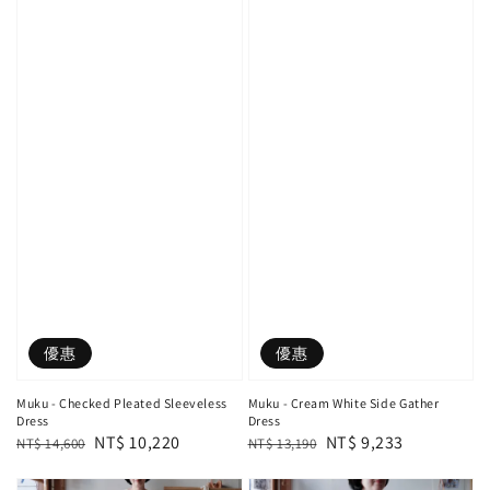
優惠
優惠
Muku - Checked Pleated Sleeveless
Muku - Cream White Side Gather
Dress
Dress
Regular
Sale
NT$ 10,220
Regular
Sale
NT$ 9,233
NT$ 14,600
NT$ 13,190
price
price
price
price