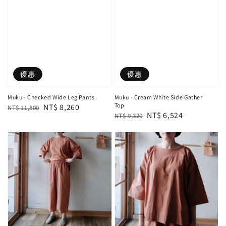
優惠
優惠
Muku - Checked Wide Leg Pants
Muku - Cream White Side Gather
Top
Regular
Sale
NT$ 8,260
NT$ 11,800
Regular
Sale
NT$ 6,524
NT$ 9,320
price
price
price
price