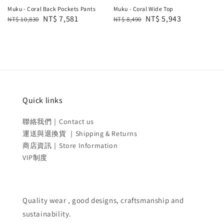
Muku - Coral Back Pockets Pants
Muku - Coral Wide Top
Regular
Sale
NT$ 7,581
Regular
Sale
NT$ 5,943
NT$ 10,830
NT$ 8,490
price
price
price
price
Quick links
聯絡我們｜Contact us
運送與退換貨 ｜Shipping & Returns
商店資訊｜Store Information
VIP制度
Quality wear , good designs, craftsmanship and
sustainability.