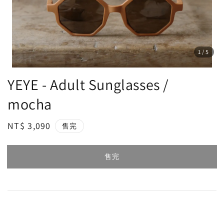
1
/5
YEYE - Adult Sunglasses /
mocha
Regular
NT$ 3,090
售完
price
售完