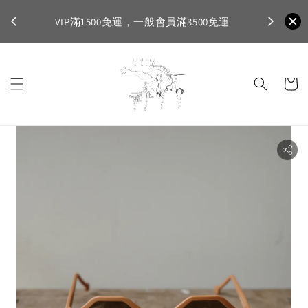
不適
首購登入註
VIP滿1500免運，一般會員滿3500免運