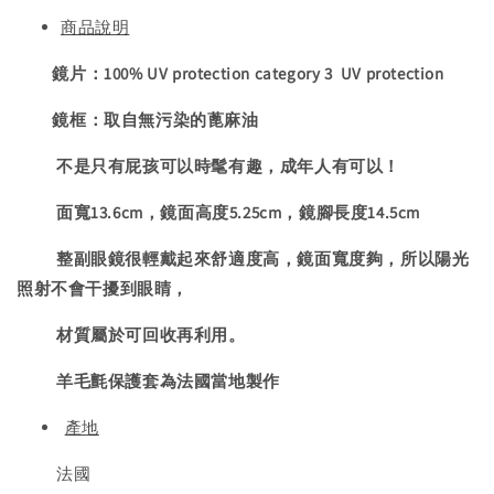
商品說明
鏡片：
100% UV protection category 3
UV protection
鏡框：取自無污染的
蓖麻油
不是只有屁孩可以時髦有趣，成年人有可以！
面寬13.6cm，鏡面高度5.25cm，鏡腳長度14.5cm
整副眼鏡很輕戴起來舒適度高，鏡面寬度夠，所以陽光
照射不會干擾到眼睛，
材質屬於
可回收再利用。
羊毛氈保護套為法國當地製作
產地
法國