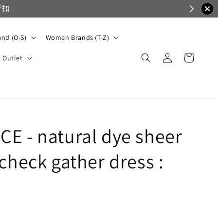
nd (O-S)
Women Brands (T-Z)
Outlet
E - natural dye sheer
check gather dress :