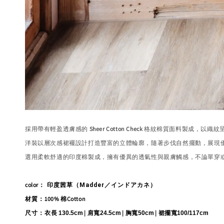
採用帶有輕盈透膚感的
Sheer Cotton Check
格紋棉質面料製成，以織紋
洋裝以層次感裙襬設計打造豐富的立體輪廓，隨著步伐自然擺動，展現
選用柔軟舒適的印度棉製成，擁有優異的透氣性與親膚觸感，不論單穿
color
： 印度茜草（Madder／インドアカネ）
100% 棉Cotton
材質：
衣長
| 肩寬
| 胸寬
| 裙擺寬
尺寸：
130.5cm
24.5cm
50cm
100/117cm