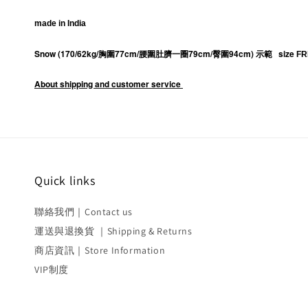
made in India
Snow (170/62kg/胸圍77cm/腰圍肚臍一圈79cm/臀圍94cm) 示範   size 
FR
About shipping and customer service
Quick links
聯絡我們｜Contact us
運送與退換貨 ｜Shipping & Returns
商店資訊｜Store Information
VIP制度