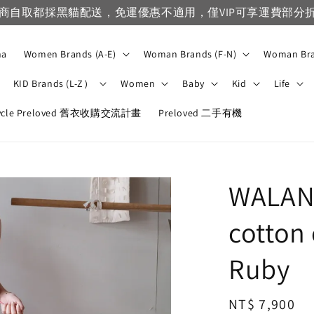
VIP滿1500免運，一般會員滿3500免運
na
Women Brands (A-E)
Woman Brands (F-N)
Woman Bra
KID Brands (L-Z）
Women
Baby
Kid
Life
ycle Preloved 舊衣收購交流計畫
Preloved 二手有機
WALANC
cotton 
Ruby
Regular
NT$ 7,900