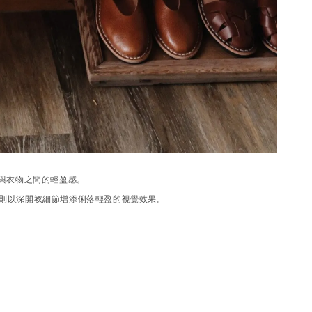
與衣物之間的輕盈感。
則以深開衩細節增添俐落輕盈的視覺效果。