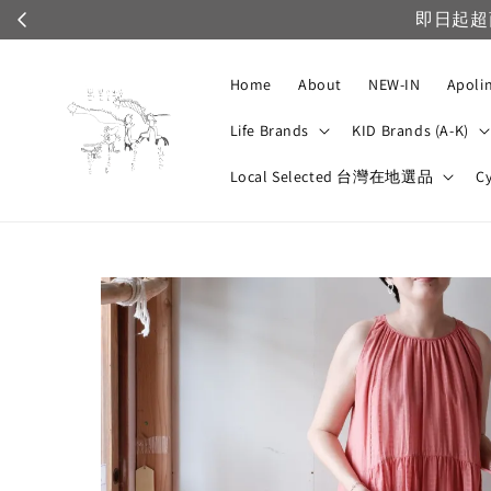
Home
About
NEW-IN
Apoli
Life Brands
KID Brands (A-K)
Local Selected 台灣在地選品
C