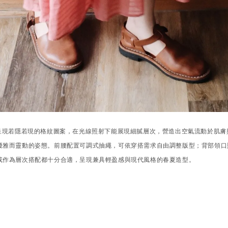
呈現若隱若現的格紋圖案，在光線照射下能展現細膩層次，營造出空氣流動於肌膚
優雅而靈動的姿態。前腰配置可調式抽繩，可依穿搭需求自由調整版型；背部領口
或作為層次搭配都十分合適，呈現兼具輕盈感與現代風格的春夏造型。