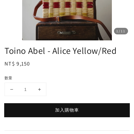
1
/11
Toino Abel - Alice Yellow/Red
Regular
NT$ 9,150
price
數量
加入購物車