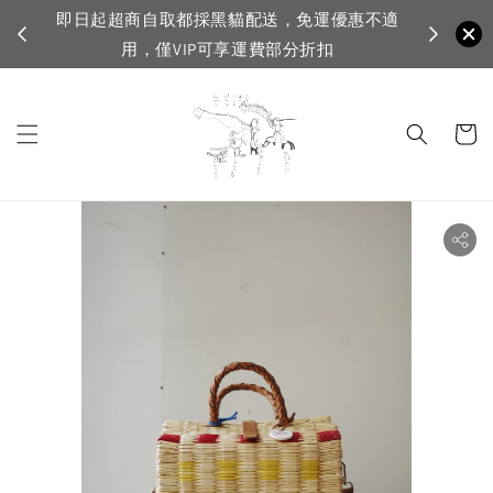
即日起超商自取都採黑貓配送，免運優惠不適
VIP
用，僅VIP可享運費部分折扣