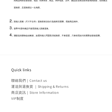
到商品時的全新狀態，包括 : 吊牌未剪，商品、內外包裝、文件、贈品皆須為全新未使用的狀態，否則無法
退換貨，且退換貨以一次為限。
因個人因素（尺寸不合等）退換貨者須自行負擔來回運費，瑕疵商品例外。
過季/年度特價品不接受因個人因素退換。
滿額送的購物金結帳後，如遇到個人問題取消或換貨，不會退還，只會依照給付的實際金額做退費。
Quick links
聯絡我們｜Contact us
運送與退換貨 ｜Shipping & Returns
商店資訊｜Store Information
VIP制度