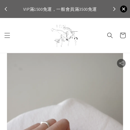
不適
首購登入註
VIP滿1500免運，一般會員滿3500免運