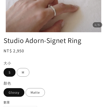
1
/5
Studio Adorn-Signet Ring
Regular
NT$ 2,950
price
大小
S
M
顏色
Glossy
Matte
數量