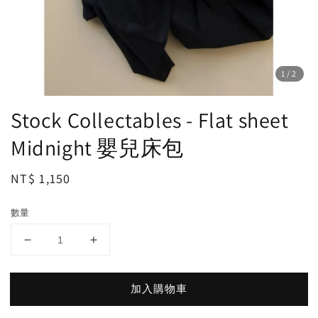
1
/2
Stock Collectables - Flat sheet
Midnight 嬰兒床包
Regular
NT$ 1,150
price
數量
加入購物車