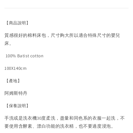
【商品說明】
質感很好的棉料床包，尺寸夠大所以適合特殊尺寸的嬰兒
床。
100% Batist cotton
100X140cm
【產地】
阿姆斯特丹
【保養說明】
手洗或是洗衣機30度柔洗，盡量和同色系的衣服一起洗，不
要使用含酵素、漂白功能的洗衣精，也不要過度浸泡。