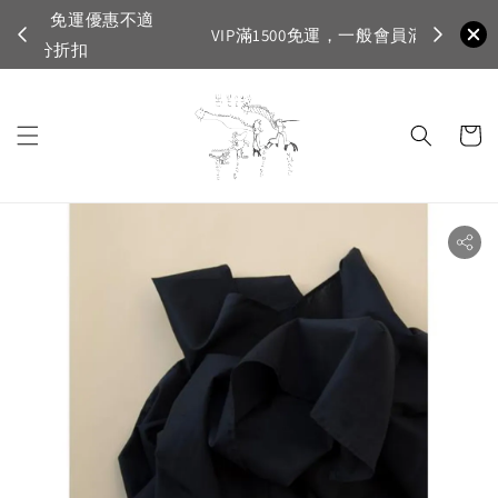
不適
首購登入註
VIP滿1500免運，一般會員滿3500免運