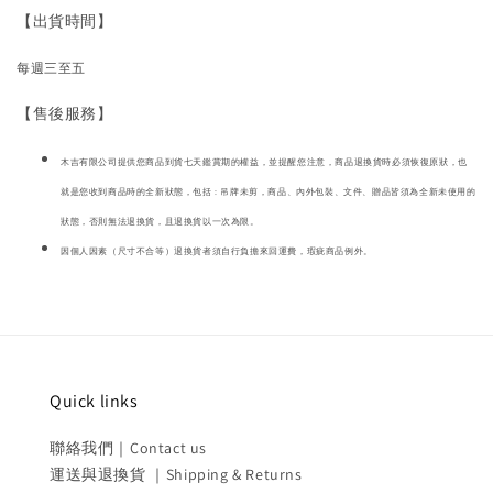
【出貨時間】
每週三至五
【售後服務】
木吉有限公司提供您商品到貨七天鑑賞期的權益，並提醒您注意，商品退換貨時必須恢復原狀，也
就是您收到商品時的全新狀態，包括 : 吊牌未剪，商品、內外包裝、文件、贈品皆須為全新未使用的
狀態，否則無法退換貨，且退換貨以一次為限。
因個人因素（尺寸不合等）退換貨者須自行負擔來回運費，瑕疵商品例外。
Quick links
聯絡我們｜Contact us
運送與退換貨 ｜Shipping & Returns