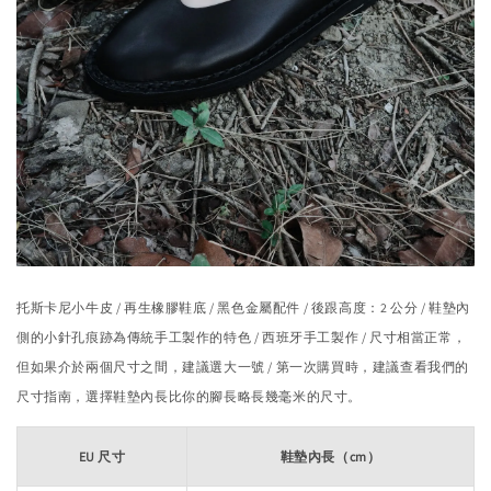
托斯卡尼小牛皮 / 再生橡膠鞋底 / 黑色金屬配件 / 後跟高度：2 公分 / 鞋墊內
側的小針孔痕跡為傳統手工製作的特色 / 西班牙手工製作 / 尺寸相當正常，
但如果介於兩個尺寸之間，建議選大一號 / 第一次購買時，建議查看我們的
尺寸指南，選擇鞋墊內長比你的腳長略長幾毫米的尺寸。
EU 尺寸
鞋墊內長（cm）