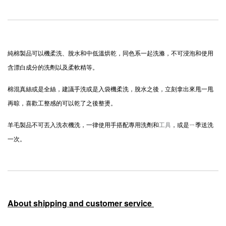
純棉製品可以機柔洗、脫水和中低溫烘乾，同色系一起洗滌，不可浸泡和使用
含漂白成分的洗劑以及柔軟精等。
棉混真絲或是全絲，建議手洗或是入袋機柔洗，脫水之後，立刻拿出來甩一甩
再晾，喜歡工整感的可以乾了之後整燙。
羊毛製品不可丟入洗衣機洗，一律使用手搭配專用洗劑和
工具
，或是ㄧ季送洗
一次。
About shipping and customer service