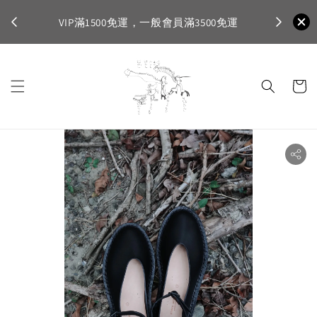
不適
首購登入註
VIP滿1500免運，一般會員滿3500免運