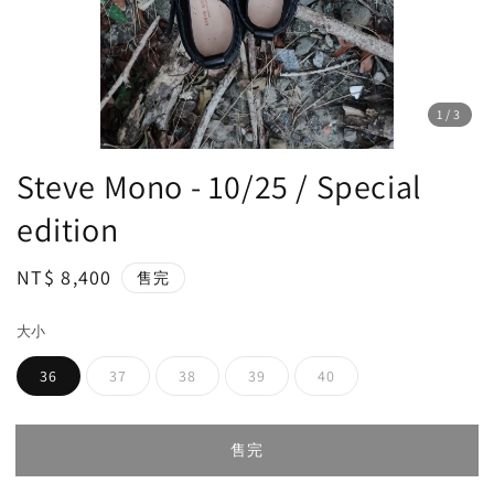
1
/3
Steve Mono - 10/25 / Special
edition
Regular
NT$ 8,400
售完
price
大小
36
37
38
39
40
售完