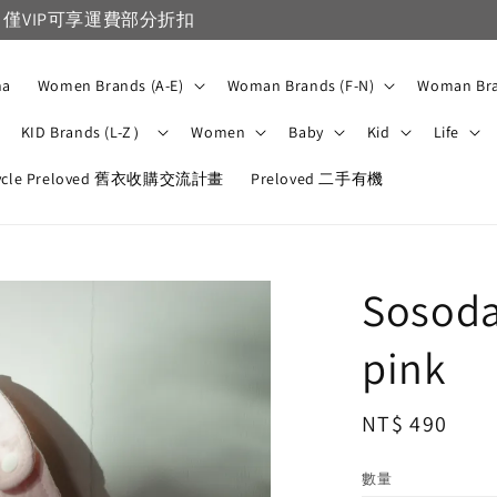
VIP滿1500免運，一般會員滿3500免運
na
Women Brands (A-E)
Woman Brands (F-N)
Woman Bra
KID Brands (L-Z）
Women
Baby
Kid
Life
ycle Preloved 舊衣收購交流計畫
Preloved 二手有機
Sosodan
pink
Regular
NT$ 490
price
數量