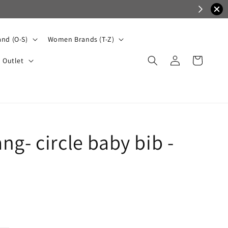
nd (O-S)
Women Brands (T-Z)
Outlet
g- circle baby bib -