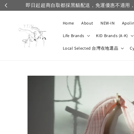
Home
About
NEW-IN
Apoli
Life Brands
KID Brands (A-K)
Local Selected 台灣在地選品
C