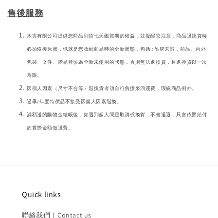
售後服務
木吉有限公司提供您商品到貨七天鑑賞期的權益，並提醒您注意，商品退換貨時
必須恢復原狀，也就是您收到商品時的全新狀態，包括 : 吊牌未剪，商品、內外
包裝、文件、贈品皆須為全新未使用的狀態，否則無法退換貨，且退換貨以一次
為限。
因個人因素（尺寸不合等）退換貨者須自行負擔來回運費，瑕疵商品例外。
過季/年度特價品不接受因個人因素退換。
滿額送的購物金結帳後，如遇到個人問題取消或換貨，不會退還，只會依照給付
的實際金額做退費。
Quick links
聯絡我們｜Contact us