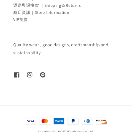
運送與退換貨 ｜Shipping & Returns
商店資訊｜Store Information
VIP制度
Quality wear , good designs, craftsmanship and
sustainability.
Copyright © {{2025}} Woodywooday Ltd.