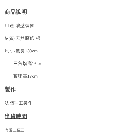
商品說明
用途-牆壁裝飾
材質-天然藤條.棉
尺寸-總長180cm
三角旗高16cm
藤球高13cm
製作
法國手工製作
出貨時間
每週三至五