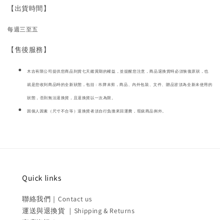
【出貨時間】
每週三至五
【售後服務】
木吉有限公司提供您商品到貨七天鑑賞期的權益，並提醒您注意，商品退換貨時必須恢復原狀，也
就是您收到商品時的全新狀態，包括 : 吊牌未剪，商品、內外包裝、文件、贈品皆須為全新未使用的
狀態，否則無法退換貨，且退換貨以一次為限。
因個人因素（尺寸不合等）退換貨者須自行負擔來回運費，瑕疵商品例外。
Quick links
聯絡我們｜Contact us
運送與退換貨 ｜Shipping & Returns