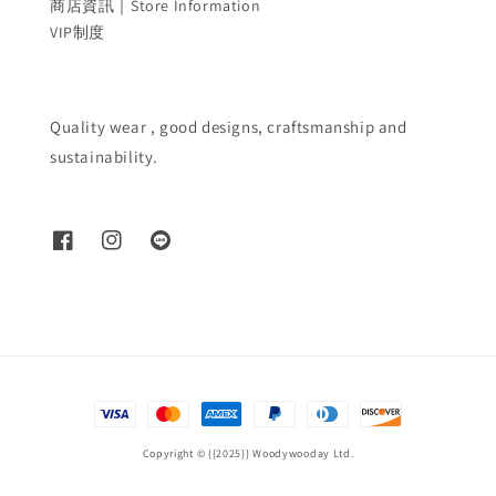
商店資訊｜Store Information
VIP制度
Quality wear , good designs, craftsmanship and
sustainability.
Copyright © {{2025}} Woodywooday Ltd.