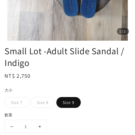
1
/2
Small Lot -Adult Slide Sandal /
Indigo
Regular
NT$ 2,750
price
大小
Size 7
Size 8
Size 9
數量