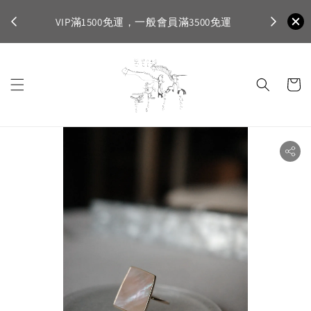
不適
首購登入註
VIP滿1500免運，一般會員滿3500免運