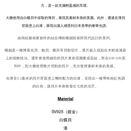
方，是一款充滿輕盈感的耳環。
大膽使用自白蝶貝中採取的薄貝，展現其素材本身的美麗。此外，通過在薄貝
背面塗上白漆，展現出讓人感受到日本美學的奢華光譜。
由蒔絵藝術家創作的結合傳統螺鈿技術與現代設計的系列。
螺鈿是一種將夜光貝、鮑貝、蝶貝等貝類切片，逐片嵌入或貼在木材或漆器
上的裝飾技法。通常會使用細切的貝片來表現圖案或花紋，而在SIRI SIRI系
列中，則大膽使用整片切割的貝片，充分發揮素材本身的美感。
在薄至0.1毫米的貝片背面塗上獨特配方的白漆，呈現出一種帶有粉紅色調
的白色，讓貝片本身散發出七色的光芒。
Material
SV925（鍍金）
白蝶貝
漆