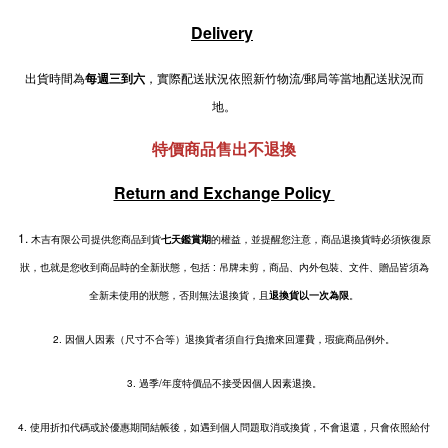
Delivery
出貨時間為
每週三到六
，實際配送狀況依照新竹物流/郵局等當地配送狀況而
地。
特價商品售出不退換
Return and Exchange Policy
1.
木吉有限公司提供您商品到貨
七天鑑賞期
的權益，並提醒您注意，商品退換貨時必須恢復原
狀，也就是您收到商品時的全新狀態，包括 : 吊牌未剪，商品、內外包裝、文件、贈品皆須為
全新未使用的狀態，否則無法退換貨，且
退換貨以一次為限
。
2.
因個人因素（尺寸不合等）退換貨者須自行負擔來回運費，瑕疵商品例外。
3. 過季/年度特價品不接受因個人因素退換。
4. 使用折扣代碼或於優惠期間結帳後，如遇到個人問題取消或換貨，不會退還，只會依照給付