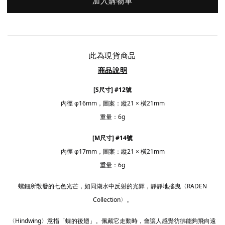
加入購物車
此為現貨商品
商品說明
[S尺寸] #12號
內徑 φ16mm，圖案：縱21 × 橫21mm
重量：6g
[M尺寸] #14號
內徑 φ17mm，圖案：縱21 × 橫21mm
重量：6g
螺鈿所散發的七色光芒，如同湖水中反射的光輝，靜靜地搖曳〈RADEN
Collection〉。
〈Hindwing〉意指「蝶的後翅」。佩戴它走動時，會讓人感覺彷彿能夠飛向遠