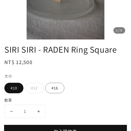
1
/9
SIRI SIRI - RADEN Ring Square
Regular
NT$ 12,500
price
大小
#10
#12
#16
數量