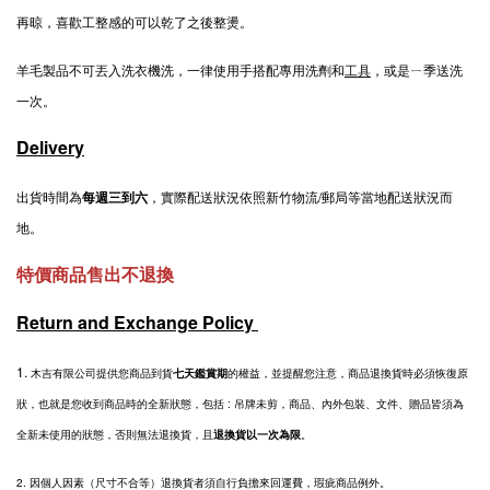
再晾，喜歡工整感的可以乾了之後整燙。
羊毛製品不可丟入洗衣機洗，一律使用手搭配專用洗劑和
工具
，或是ㄧ季送洗
一次。
Delivery
出貨時間為
每週三到六
，實際配送狀況依照新竹物流/郵局等當地配送狀況而
地。
特價商品售出不退換
Return and Exchange Policy
1.
木吉有限公司提供您商品到貨
七天鑑賞期
的權益，並提醒您注意，商品退換貨時必須恢復原
狀，也就是您收到商品時的全新狀態，包括 : 吊牌未剪，商品、內外包裝、文件、贈品皆須為
全新未使用的狀態，否則無法退換貨，且
退換貨以一次為限
。
2.
因個人因素（尺寸不合等）退換貨者須自行負擔來回運費，瑕疵商品例外。