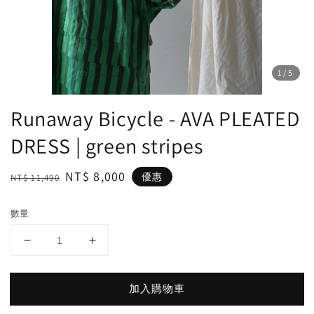
1
/5
Runaway Bicycle - AVA PLEATED
DRESS | green stripes
Regular
Sale
NT$ 8,000
優惠
NT$ 11,490
price
price
數量
加入購物車