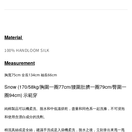
Material
100% HANDLOOM SILK
Measurement
胸寬75cm 全長134cm 袖長66cm
Snow (170/58kg/胸圍一圈77cm/腰圍肚臍一圈79cm/臀圍一
圈94cm) 示範穿
純棉製品可以機柔洗、脫水和中低溫烘乾，盡量和同色系一起洗滌，不可浸泡
和使用含漂白成分的洗劑。
棉混真絲或是全絲，建議手洗或是入袋機柔洗，脫水之後，立刻拿出來甩一甩