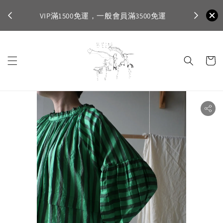
不適
首購登入註
VIP滿1500免運，一般會員滿3500免運