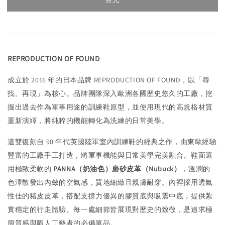
REPRODUCTION OF FOUND
成立於 2016 年的日本品牌 REPRODUCTION OF FOUND，以「尋
找、再現」為核心。品牌團隊深入歐洲各國歷史悠久的工廠，挖
掘出過去作為軍事用途的訓練鞋原型，並使用現代的高規格材質
重新演繹，將純粹的機能轉化為洗練的日常美學。
這雙復刻自 90 年代英國陸軍室內訓練鞋的經典之作，由東歐經驗
豐富的工廠手工打造，將軍事機能與日常美學完美融合。鞋面選
用極致柔軟的
PANNA（奶油色）磨砂皮革（Nubuck）
，溫潤的
色澤散發出內斂的空氣感，質地細緻且親膚耐穿。內裡採用透氣
性佳的豬皮皮革，搭配支撐力優異的膠質底與吸震中底，提供紮
實穩定的行走體驗。每一處細節皆展現對歷史的致敬，是追求極
簡質感與職人工藝者的必備單品。