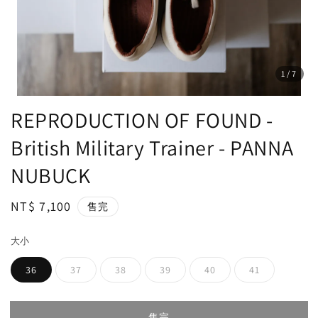
1
/7
REPRODUCTION OF FOUND -
British Military Trainer - PANNA
NUBUCK
Regular
NT$ 7,100
售完
price
大小
36
37
38
39
40
41
售完