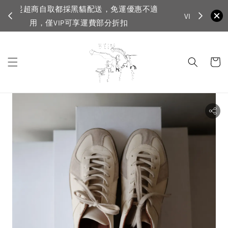
不適
首購登入註
VIP滿1500免運，一般會員滿3500免運