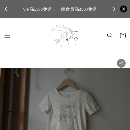
不適
首購登入註
VIP滿1500免運，一般會員滿3500免運