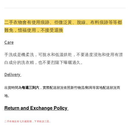
二手衣物會有使用痕跡、些微泛黃、脫線、布料痕跡等等都
難免，惜福使用，不接受退換
Care
手洗或是機柔洗，可脫水和低溫烘乾，不要過度浸泡和使用有漂
白成分的洗衣精，也不要烈陽下曝曬過久。
Delivery
出貨時間為
每週三到六
，實際配送狀況依照新竹物流/郵局等當地配送狀況而
地。
Return and Exchange Policy
二手衣物沒有七天鑑賞期，下單前請三思。