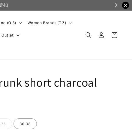
折扣
nd (O-S)
Women Brands (T-Z)
Outlet
trunk short charcoal
-35
36-38