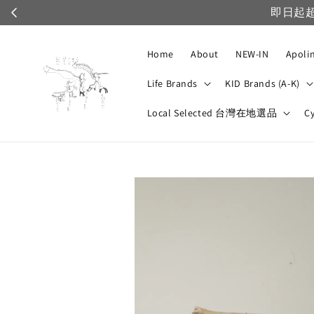
即日起
Home
About
NEW-IN
Apoli
Life Brands
KID Brands (A-K)
Local Selected 台灣在地選品
C