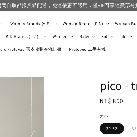
超商自取都採黑貓配送，免運優惠不適用，僅VIP可享運費部分
na
Women Brands (A-E)
Woman Brands (F-N)
Woman Bra
KID Brands (L-Z）
Women
Baby
Kid
Life
ycle Preloved 舊衣收購交流計畫
Preloved 二手有機
pico - 
Regular
NT$ 850
price
大小
30-32
33