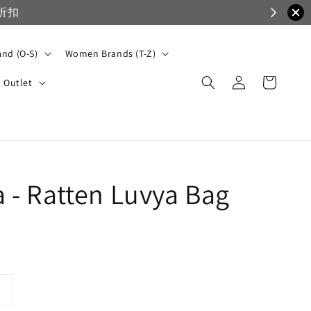
VIP滿1500免
nd (O-S)
Women Brands (T-Z)
Outlet
la - Ratten Luvya Bag