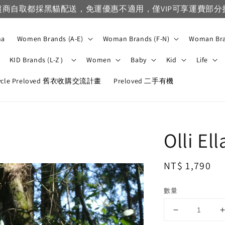
na
Women Brands (A-E)
Woman Brands (F-N)
Woman Bra
KID Brands (L-Z）
Women
Baby
Kid
Life
ycle Preloved 舊衣收購交流計畫
Preloved 二手有機
Olli El
Regular
NT$ 1,790
price
數量