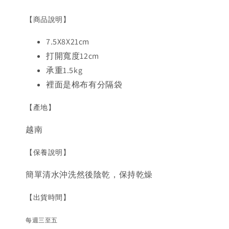
【商品說明】
7.5X8X21cm
打開寬度12cm
承重1.5kg
裡面是棉布有分隔袋
【產地】
越南
【保養說明】
簡單清水沖洗然後陰乾，保持乾燥
【出貨時間】
每週三至五