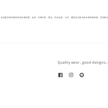
也就是您收到商品時的全新狀態，包括 : 吊牌未剪，商品、內外包裝、文件、贈品皆須為全新未使用的狀態，否則無
Quality wear , good designs,