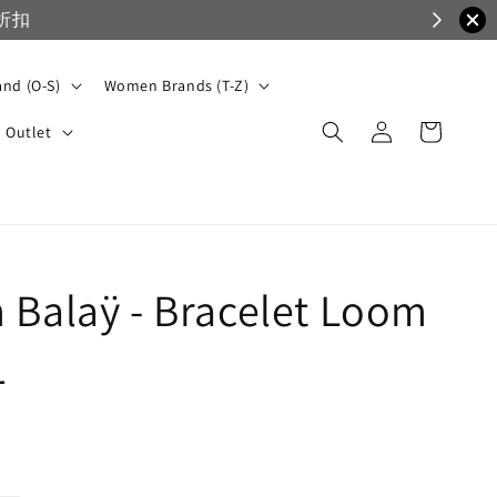
nd (O-S)
Women Brands (T-Z)
Outlet
 Balaÿ - Bracelet Loom
1