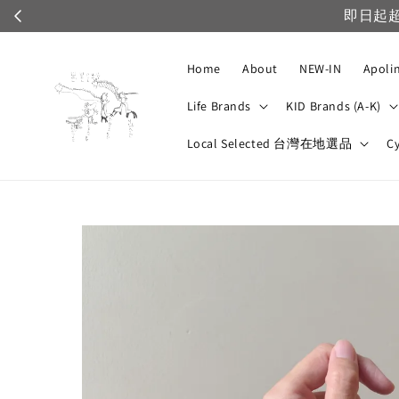
即日起超商
Home
About
NEW-IN
Apoli
Life Brands
KID Brands (A-K)
Local Selected 台灣在地選品
C