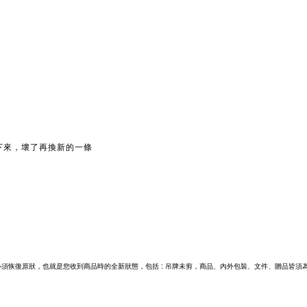
下來，壞了再換新的一條
須恢復原狀，也就是您收到商品時的全新狀態，包括 : 吊牌未剪，商品、內外包裝、文件、贈品皆須