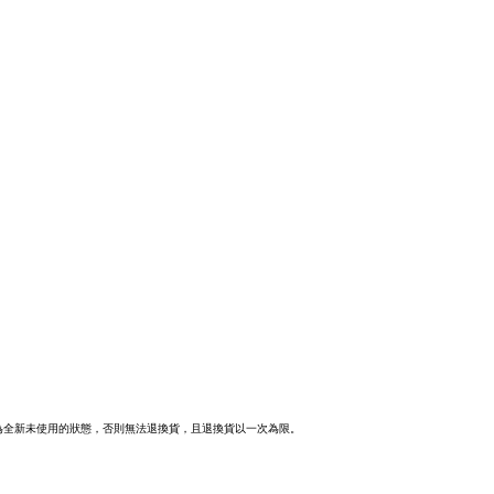
為全新未使用的狀態，否則無法退換貨，且退換貨以一次為限。