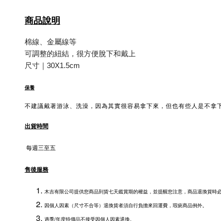
商品說明
棉線、金屬線等
可調整的紐結，很方便脫下和戴上
尺寸｜30X1.5cm
保養
不建議戴著游泳、洗澡，因為其實很容易拿下來，但也有些人是不拿
出貨時間
每週三至五
售後服務
木吉有限公司提供您商品到貨七天鑑賞期的權益，並提醒您注意，商品退換貨時必
因個人因素（尺寸不合等）退換貨者須自行負擔來回運費，瑕疵商品例外。
過季/年度特價品不接受因個人因素退換。