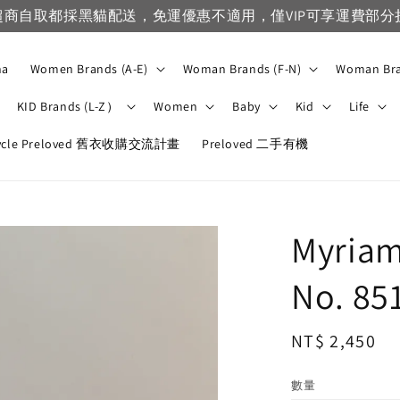
自取都採黑貓配送，免運優惠不適用，僅VIP可享運費部分折扣
na
Women Brands (A-E)
Woman Brands (F-N)
Woman Bra
KID Brands (L-Z）
Women
Baby
Kid
Life
ycle Preloved 舊衣收購交流計畫
Preloved 二手有機
Myriam
No. 85
Regular
NT$ 2,450
price
數量