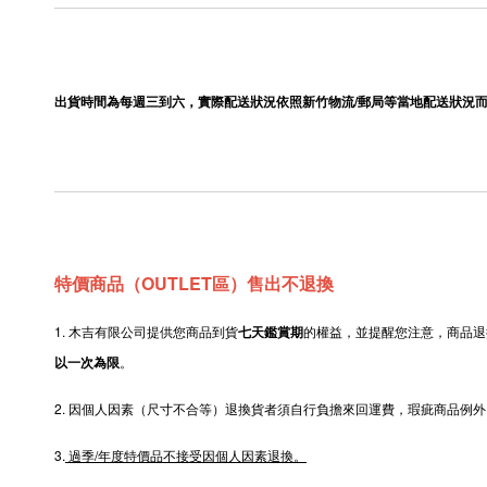
出貨時間為每週三到六，實際配送狀況依照新竹物流/郵局等當地配送狀況
特價商品（OUTLET區）售出不退換
1. 木吉有限公司提供您商品到貨
七天鑑賞期
的權益，並提醒您注意，商品退
以一次為限
。
2.
因個人因素（尺寸不合等）退換貨者須自行負擔來回運費，瑕疵商品例外
3.
過季/年度特價品不接受因個人因素退換。