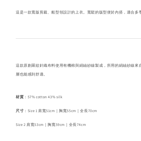
這是一款寬版剪裁、船型領設計的上衣。寬鬆的版型便於內搭，適合多
這款原創羅紋針織布料使用有機棉與絹紬紗線製成，所用的絹紬紗線來
層也能感到舒適。
材質
：57% cotton 43% silk
尺寸
：Size 1 肩寬51cm｜胸寬55cm｜全長70cm
Size 2 肩寬53cm｜胸寬59cm｜全長74cm