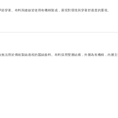
季節穿著。布料與縫線皆使用有機棉製成，展現對環境與穿著舒適度的重視。
自無法用於傳統製絲過程的蠶絲餘料。布料採用雙層結構，外層為有機棉，內層主