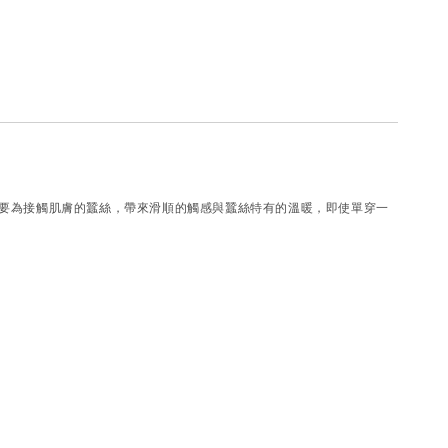
要為接觸肌膚的蠶絲，帶來滑順的觸感與蠶絲特有的溫暖，即使單穿一