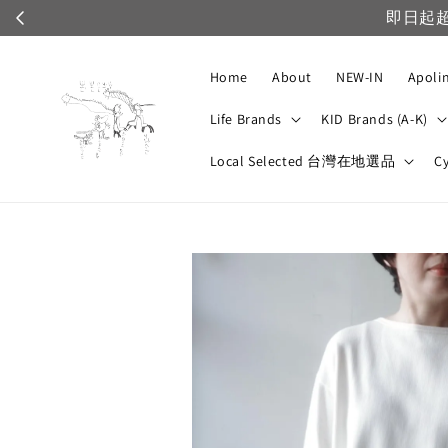
享運費部分折扣
Home
About
NEW-IN
Apoli
Life Brands
KID Brands (A-K)
Local Selected 台灣在地選品
C