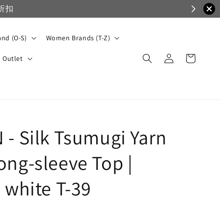
VIP滿1500免運，一般會員滿3500免運
nd (O-S)
Women Brands (T-Z)
Outlet
 - Silk Tsumugi Yarn
ong-sleeve Top |
 white T-39