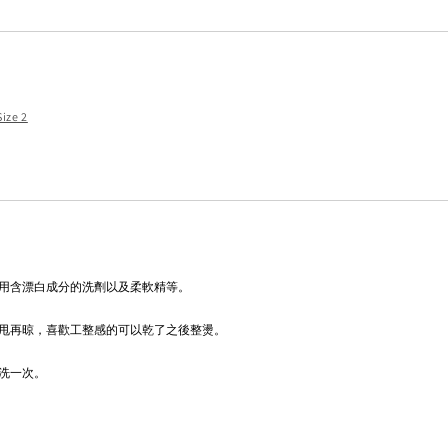
Size 2
用含漂白成分的洗劑以及柔軟精等。
甩再晾，喜歡工整感的可以乾了之後整燙。
洗一次。