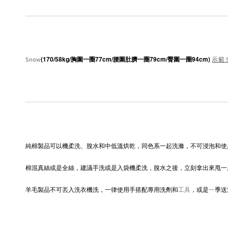
(170/58kg/胸圍一圈77cm/腰圍肚臍一圈79cm/臀圍一圈94cm) 
Snow
示範
純棉製品可以機柔洗、脫水和中低溫烘乾，同色系一起洗滌，不可浸泡和使
棉混真絲或是全絲，建議手洗或是入袋機柔洗，脫水之後，立刻拿出來甩一
羊毛製品不可丟入洗衣機洗，一律使用手搭配專用洗劑和
工具
，或是ㄧ季送