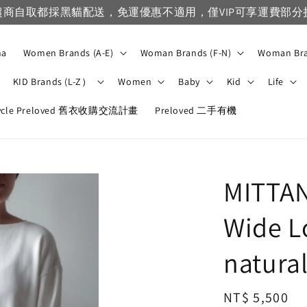
na
Women Brands (A-E)
Woman Brands (F-N)
Woman Bra
KID Brands (L-Z）
Women
Baby
Kid
Life
ycle Preloved 舊衣收購交流計畫
Preloved 二手有機
MITTAN
Wide L
natural
Regular
NT$ 5,500