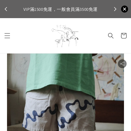
不適
首購登入註
VIP滿1500免運，一般會員滿3500免運