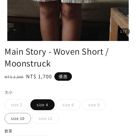
1
/7
Main Story - Woven Short /
Moonstruck
Regular
Sale
NT$ 1,700
優惠
NT$ 2,500
price
price
大小
size 2
size 4
size 6
size 8
size 10
size 12
數量