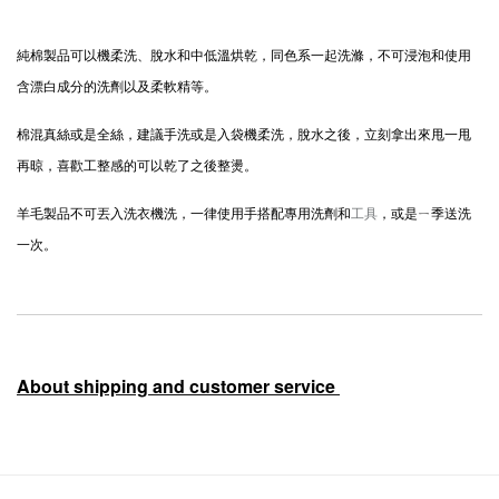
純棉製品可以機柔洗、脫水和中低溫烘乾，同色系一起洗滌，不可浸泡和使用
含漂白成分的洗劑以及柔軟精等。
棉混真絲或是全絲，建議手洗或是入袋機柔洗，脫水之後，立刻拿出來甩一甩
再晾，喜歡工整感的可以乾了之後整燙。
羊毛製品不可丟入洗衣機洗，一律使用手搭配專用洗劑和
工具
，或是ㄧ季送洗
一次。
About shipping and customer service