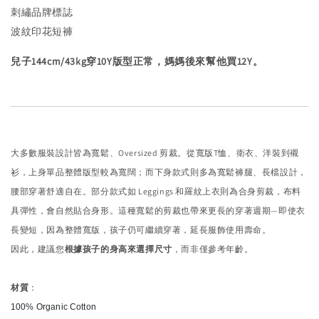
刺繡品牌標誌
波紋印花短褲
兒子144cm/43kg穿10Y版型正常，媽媽後來幫他買12Y。
大多數服裝設計皆為寬鬆、Oversized 剪裁。從寬版T恤、衛衣、洋裝到襯
衫，上身單品整體版型較為寬闊；而下身款式則多為寬鬆褲腿、長檔設計，
腰部穿著舒適自在。部分款式如 Leggings 和羅紋上衣則為合身剪裁，布料
具彈性，會自然貼合身形。這種寬鬆的剪裁也帶來更長的穿著週期—即使衣
長變短，因為整體寬版，孩子仍可繼續穿著，延長服飾使用壽命。
因此，建議您
根據孩子的身高來選擇尺寸
，而非僅參考年齡。
材質
：
100% Organic Cotton