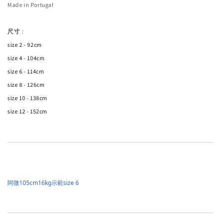
Made in Portugal
尺寸
：
size 2 - 92cm
size 4 - 104cm
size 6 - 114cm
size 8 - 126cm
size 10 - 138cm
size 12 - 152cm
阿微105cm16kg示範size 6