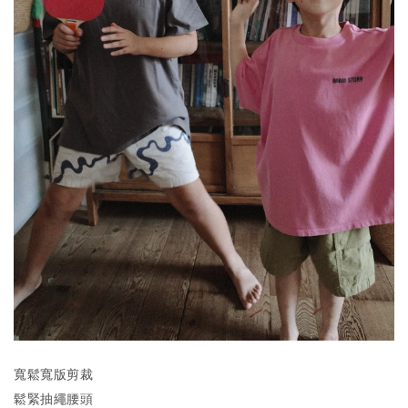
寬鬆寬版剪裁
鬆緊抽繩腰頭