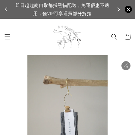
即日起超商自取都採黑貓配送，免運優惠不適
VI
用，僅VIP可享運費部分折扣