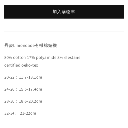
加入購物車
丹麥Limondade有機棉短襪
80% cotton 17% polyamide 3% elestane
certified oeko-tex
20-22：11.7-13.1cm
24-26：15.5-17.4cm
28-30：18.6-20.2cm
32-34: 21-22cm