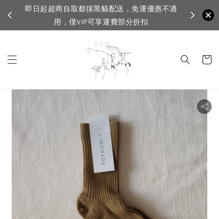
即日起超商自取都採黑貓配送，免運優惠不適
VI
用，僅VIP可享運費部分折扣