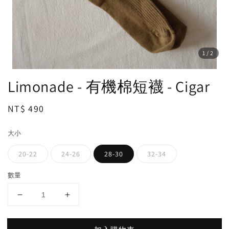
1
/2
Limonade - 有機棉短襪 - Cigar
Regular
NT$ 490
price
大小
20-22
24-26
28-30
32-34
數量