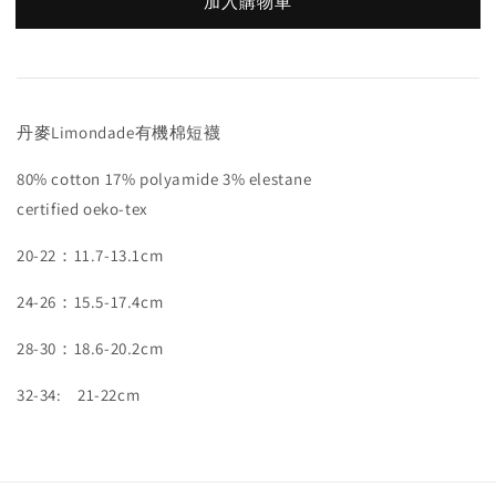
加入購物車
丹麥Limondade有機棉短襪
80% cotton 17% polyamide 3% elestane
certified oeko-tex
20-22：11.7-13.1cm
24-26：15.5-17.4cm
28-30：18.6-20.2cm
32-34: 21-22cm