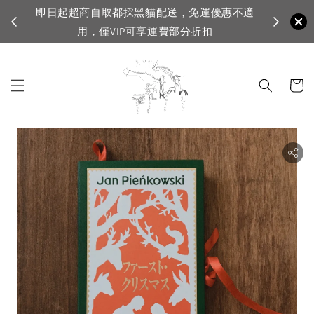
即日起超商自取都採黑貓配送，免運優惠不適
VIP
用，僅VIP可享運費部分折扣