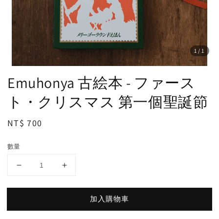
1
/1
Emuhonya 古絵本 - ファース
ト・クリスマス 第一個聖誕節
Regular
NT$ 700
price
數量
加入購物車