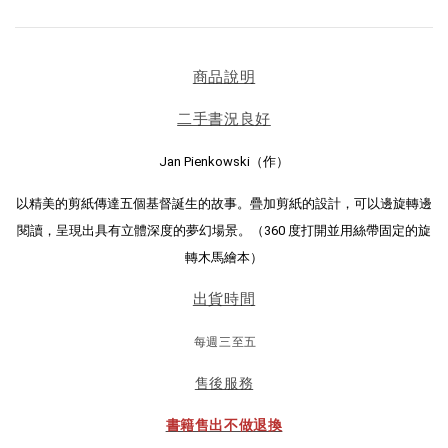
商品說明
二手書況良好
Jan Pienkowski（作）
以精美的剪紙傳達五個基督誕生的故事。疊加剪紙的設計，可以邊旋轉邊
閱讀，呈現出具有立體深度的夢幻場景。（360 度打開並用絲帶固定的旋
轉木馬繪本）
出貨時間
每週三至五
售後服務
書籍售出不做退換