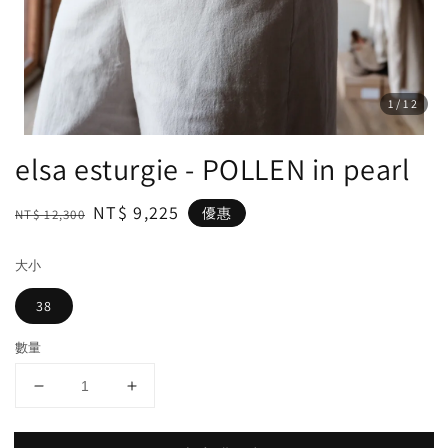
1
/12
elsa esturgie - POLLEN in pearl
Regular
Sale
NT$ 9,225
優惠
NT$ 12,300
price
price
大小
38
數量