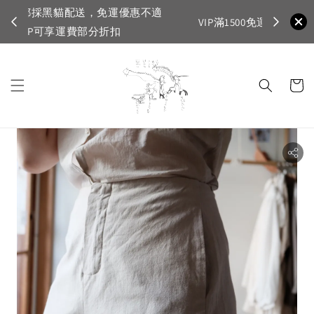
不適
首購登入註
VIP滿1500免運，一般會員滿3500免運