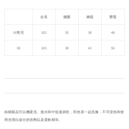
全長
腰圍​
褲擋​
臀寬
36售完
102
35
36
48
38
103
38
41
56
純棉製品可以機柔洗、脫水和中低溫烘乾，同色系一起洗滌，不可浸泡和使
用含漂白成分的洗劑以及柔軟精等。