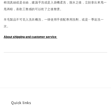
棉混真絲或是全絲，建議手洗或是入袋機柔洗，脫水之後，立刻拿出來甩一
甩再晾，喜歡工整感的可以乾了之後整燙。
羊毛製品不可丟入洗衣機洗，一律使用手搭配專用洗劑，或是ㄧ季送洗一
次。
About shipping and customer service
Quick links