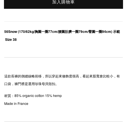
加入購物車
56Snow (170/62kg/胸圍一圈77cm/腰圍肚臍一圈79cm/臀圍一圈94cm) 示範 
 Size 38
這款長褲的側縫線略前移，所以穿起來修飾度很高，看起來股寬會比較小，有
口袋，褲門襟是選用珍珠母貝殼扣。
材質：85% organic cotton 15% hemp
Made in France