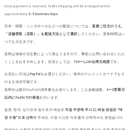
Once payment is received, FedEx shipping will be arranged within
approximately
3–5 business days
.
日本・韓国・シンガポールなどへの配送については、
直接ご注文のうえ、
「店舗受取（店取）」を配送方法として選択
してください。受取時間はい
つでも大丈夫です。
送料は地域や注文数によって異なりますので、事前にお問い合わせいただ
くことをおすすめします。目安としては、
700〜1,200台湾元程度
です。
お支払い方法は
PayPal
をお選びください。海外のクレジットカードでもそ
のまま決済可能です。
送料分は後日PayPalの請求書をお送りします。ご入金確認後、
3〜5営業日
以内にFedExでの発送
を行います。
일본, 한국, 싱가포르 등으로의 배송은
직접 주문해 주시고, 배송 방법은 “매
장 수령”으로 선택
해 주세요. 수령 시간은 자유롭게 선택하셔도 괜찮습니다.
배송비는 수량과 지역에 따라 다르므로, 사전에 문의해 주시는 것을 추천드립