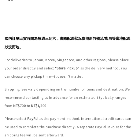
國內訂單出貨時間為每週三到六，實際配送狀況依照新竹物流/郵局等當地配送
狀況而地。
For deliveries to Japan, Korea, Singapore, and other regions, please place
your order directly and select
“Store Pickup”
as the delivery method. You
can choose any pickup time—it doesn’t matter.
Shipping fees vary depending on the number of items and destination. We
recommend contacting us in advance for an estimate. It typically ranges
from
NT$700 to NT$1,200
.
Please select
PayPal
as the payment method. International credit cards can
be used to complete the purchase directly. A separate PayPal invoice for the
shipping fee will be sent afterward.