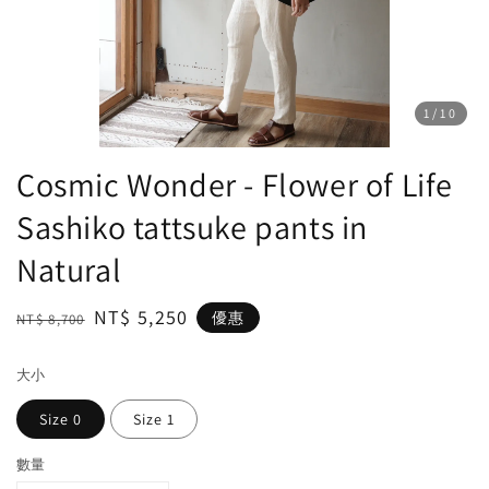
1
/10
Cosmic Wonder - Flower of Life
Sashiko tattsuke pants in
Natural
Regular
Sale
NT$ 5,250
優惠
NT$ 8,700
price
price
大小
Size 0
Size 1
數量