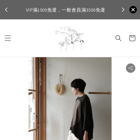
不適
首購登入註
VIP滿1500免運，一般會員滿3500免運