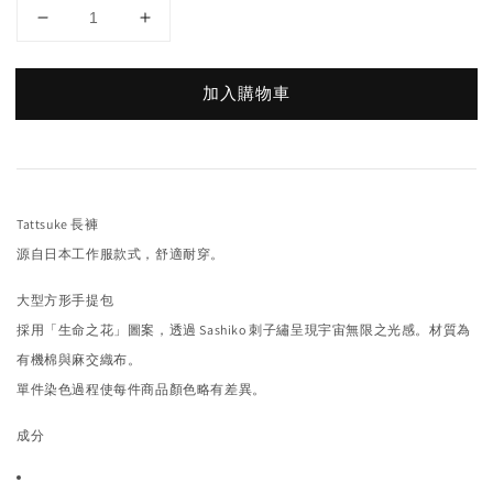
加入購物車
Tattsuke 長褲
源自日本工作服款式，舒適耐穿。
大型方形手提包
採用「生命之花」圖案，透過 Sashiko 刺子繡呈現宇宙無限之光感。材質為
有機棉與麻交織布。
單件染色過程使每件商品顏色略有差異。
成分