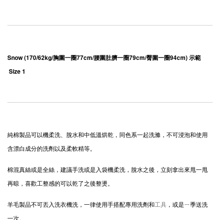
Snow (170/62kg/胸圍一圈77cm/腰圍肚臍一圈79cm/臀圍一圈94cm) 示範 
 Size 1 
純棉製品可以機柔洗、脫水和中低溫烘乾，同色系一起洗滌，不可浸泡和使用
含漂白成分的洗劑以及柔軟精等。
棉混真絲或是全絲，建議手洗或是入袋機柔洗，脫水之後，立刻拿出來甩一甩
再晾，喜歡工整感的可以乾了之後整燙。
羊毛製品不可丟入洗衣機洗，一律使用手搭配專用洗劑和
工具
，或是ㄧ季送洗
一次。