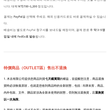
니다. 대략
NT$700~1,200
정도입니다.
결제는
PayPal
을 선택해 주세요. 해외 신용카드로도 바로 결제하실 수 있습니
다.
배송비는 별도로 PayPal 청구서를 보내드릴 예정이며, 결제 완료 후
약 3~5영
업일 내에 FedEx로 발송
됩니다.
特價商品（OUTLET區）售出不退換
1. 木吉有限公司提供您商品到貨
七天鑑賞期
的權益，並提醒您注意，商品退換
貨時必須恢復原狀，也就是您收到商品時的全新狀態，包括 : 吊牌未剪，商品、
內外包裝、文件、贈品皆須為全新未使用的狀態，否則無法退換貨，且
退換貨
以一次為限
。
2.
因個人因素（尺寸不合等）退換貨者須自行負擔來回運費，瑕疵商品例外。