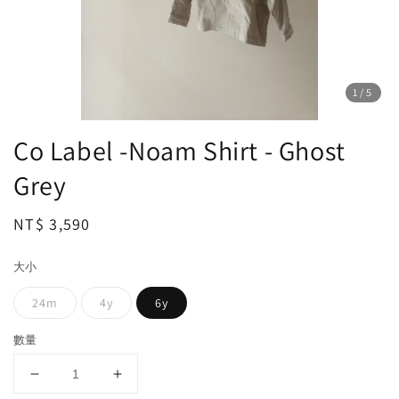
1
/5
Co Label -Noam Shirt - Ghost
Grey
Regular
NT$ 3,590
price
大小
24m
4y
6y
數量