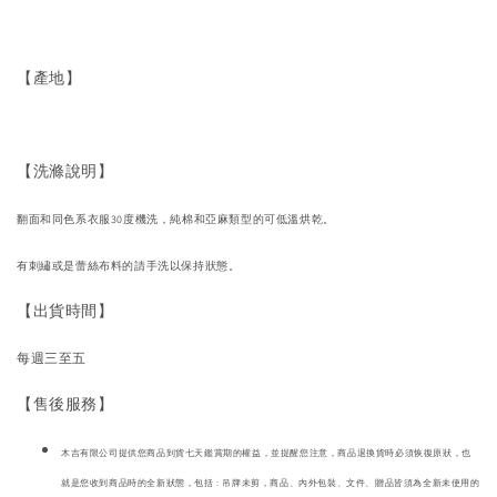
【產地】
【洗滌說明】
翻面和同色系衣服30度機洗，純棉和亞麻類型的可低溫烘乾。
有刺繡或是蕾絲布料的請手洗以保持狀態。
【出貨時間】
每週三至五
【售後服務】
木吉有限公司提供您商品到貨七天鑑賞期的權益，並提醒您注意，商品退換貨時必須恢復原狀，也
就是您收到商品時的全新狀態，包括 : 吊牌未剪，商品、內外包裝、文件、贈品皆須為全新未使用的