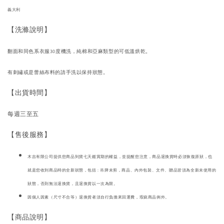
義大利
【洗滌說明】
翻面和同色系衣服30度機洗，純棉和亞麻類型的可低溫烘乾。
有刺繡或是蕾絲布料的請手洗以保持狀態。
【出貨時間】
每週三至五
【售後服務】
木吉有限公司提供您商品到貨七天鑑賞期的權益，並提醒您注意，商品退換貨時必須恢復原狀，也
就是您收到商品時的全新狀態，包括 : 吊牌未剪，商品、內外包裝、文件、贈品皆須為全新未使用的
狀態，否則無法退換貨，且退換貨以一次為限。
因個人因素（尺寸不合等）退換貨者須自行負擔來回運費，瑕疵商品例外。
【商品說明】