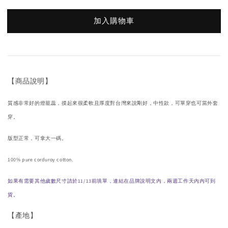
加入購物車
【商品說明】
質感非常好的燈籠蕊，摸起來很柔軟且厚度對台灣來說剛好，中性款，可單穿也可當外套
穿。
版型正常，可拿大一碼。
100% pure corduroy cotton.
如果有需要其他歲數尺寸請於11/13前填單，連結在品牌說明文內，兩週工作天內內可到
貨。
【產地】