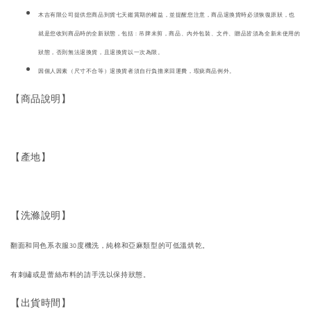
木吉有限公司提供您商品到貨七天鑑賞期的權益，並提醒您注意，商品退換貨時必須恢復原狀，也
就是您收到商品時的全新狀態，包括 : 吊牌未剪，商品、內外包裝、文件、贈品皆須為全新未使用的
狀態，否則無法退換貨，且退換貨以一次為限。
因個人因素（尺寸不合等）退換貨者須自行負擔來回運費，瑕疵商品例外。
【商品說明】
【產地】
【洗滌說明】
翻面和同色系衣服30度機洗，純棉和亞麻類型的可低溫烘乾。
有刺繡或是蕾絲布料的請手洗以保持狀態。
【出貨時間】