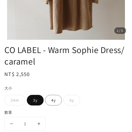
1
/5
CO LABEL - Warm Sophie Dress/
caramel
Regular
NT$ 2,550
price
大小
24m
3y
4y
6y
數量