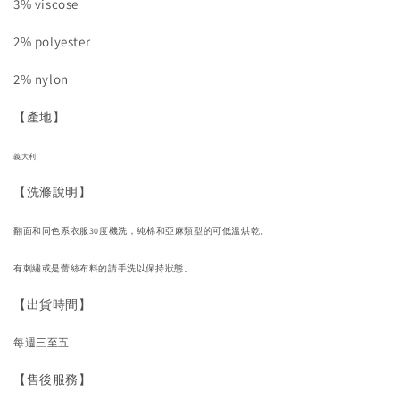
3% viscose
2% polyester
2% nylon
【產地】
義大利
【洗滌說明】
翻面和同色系衣服30度機洗，純棉和亞麻類型的可低溫烘乾。
有刺繡或是蕾絲布料的請手洗以保持狀態。
【出貨時間】
每週三至五
【售後服務】