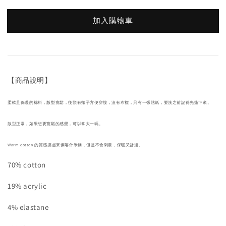
加入購物車
【商品說明】
柔軟且保暖的棉料，版型寬鬆，後頸有扣子方便穿脫，沒有布標，只有一張貼紙，要洗之前記得先撕下來。
版型正常，如果想要寬鬆的感覺，可以拿大一碼。
Warm cotton 的質感摸起來像喀什米爾，但是不會刺癢，保暖又舒適。
70% cotton
19% acrylic
4% elastane