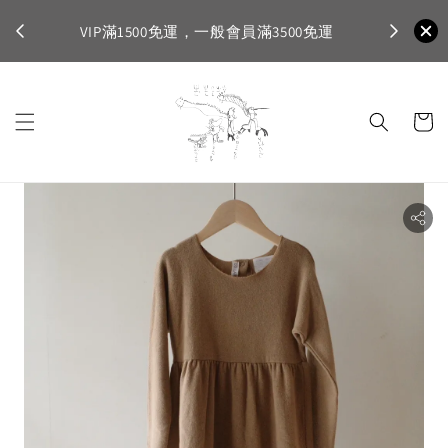
不適
首購登入註
VIP滿1500免運，一般會員滿3500免運