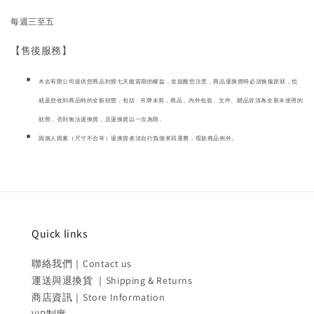
每週三至五
【售後服務】
木吉有限公司提供您商品到貨七天鑑賞期的權益，並提醒您注意，商品退換貨時必須恢復原狀，也
就是您收到商品時的全新狀態，包括 : 吊牌未剪，商品、內外包裝、文件、贈品皆須為全新未使用的
狀態，否則無法退換貨，且退換貨以一次為限。
因個人因素（尺寸不合等）退換貨者須自行負擔來回運費，瑕疵商品例外。
Quick links
聯絡我們｜Contact us
運送與退換貨 ｜Shipping & Returns
商店資訊｜Store Information