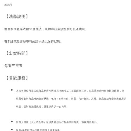
義大利
【洗滌說明】
翻面和同色系衣服30度機洗，純棉和亞麻類型的可低溫烘乾。
有刺繡或是蕾絲布料的請手洗以保持狀態。
【出貨時間】
每週三至五
【售後服務】
木吉有限公司提供您商品到貨七天鑑賞期的權益，並提醒您注意，商品退換貨時必須恢復原狀，也
就是您收到商品時的全新狀態，包括 : 吊牌未剪，商品、內外包裝、文件、贈品皆須為全新未使用的
狀態，否則無法退換貨，且退換貨以一次為限。
因個人因素（尺寸不合等）退換貨者須自行負擔來回運費，瑕疵商品例外。
過季/年度特價品不接受因個人因素退換。