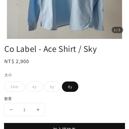
1
/3
Co Label - Ace Shirt / Sky
Regular
NT$ 2,900
price
大小
24m
4y
6y
8y
數量