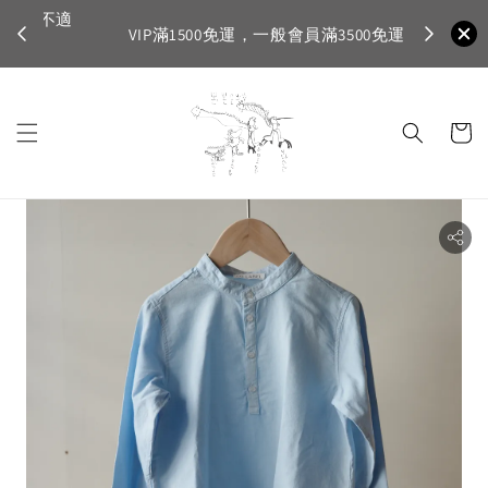
不適
首購登入註
VIP滿1500免運，一般會員滿3500免運