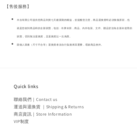
【售後服務】
木吉有限公司提供您商品到貨七天鑑賞期的權益，並提醒您注意，商品退換貨時必須恢復原狀，也
就是您收到商品時的全新狀態，包括 : 吊牌未剪，商品、內外包裝、文件、贈品皆須為全新未使用的
狀態，否則無法退換貨，且退換貨以一次為限。
因個人因素（尺寸不合等）退換貨者須自行負擔來回運費，瑕疵商品例外。
Quick links
聯絡我們｜Contact us
運送與退換貨 ｜Shipping & Returns
商店資訊｜Store Information
VIP制度