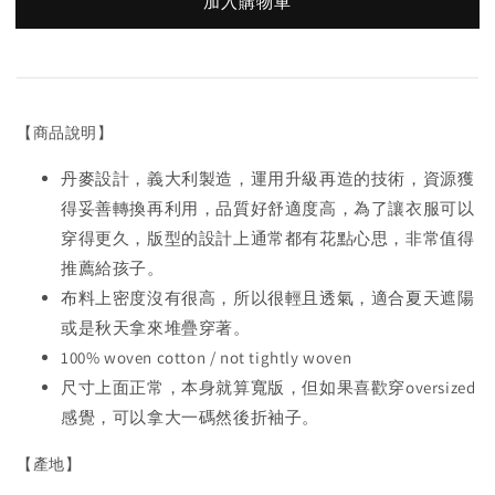
加入購物車
【商品說明】
丹麥設計，義大利製造，運用升級再造的技術，資源獲
得妥善轉換再利用，品質好舒適度高，為了讓衣服可以
穿得更久，版型的設計上通常都有花點心思，非常值得
推薦給孩子。
布料上密度沒有很高，所以很輕且透氣，適合夏天遮陽
或是秋天拿來堆疊穿著。
100% woven cotton / not tightly woven
尺寸上面正常，本身就算寬版，但如果喜歡穿oversized
感覺，可以拿大一碼然後折袖子。
【產地】