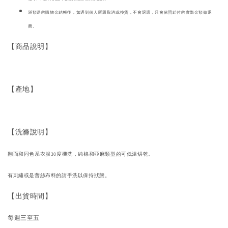
滿額送的購物金結帳後，如遇到個人問題取消或換貨，不會退還，只會依照給付的實際金額做退
費。
【商品說明】
【產地】
【洗滌說明】
翻面和同色系衣服30度機洗，純棉和亞麻類型的可低溫烘乾。
有刺繡或是蕾絲布料的請手洗以保持狀態。
【出貨時間】
每週三至五