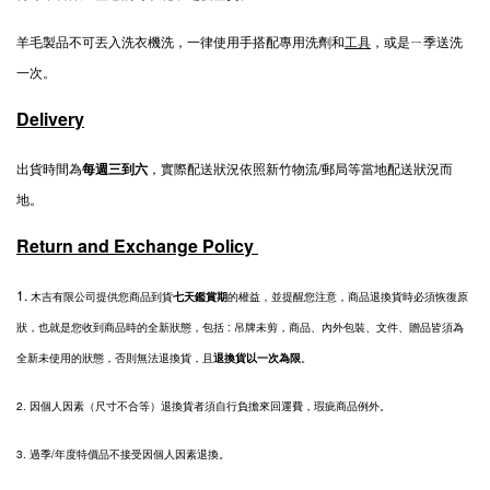
羊毛製品不可丟入洗衣機洗，一律使用手搭配專用洗劑和
工具
，或是ㄧ季送洗
一次。
Delivery
出貨時間為
每週三到六
，實際配送狀況依照新竹物流/郵局等當地配送狀況而
地。
Return and Exchange Policy
1.
木吉有限公司提供您商品到貨
七天鑑賞期
的權益，並提醒您注意，商品退換貨時必須恢復原
狀，也就是您收到商品時的全新狀態，包括 : 吊牌未剪，商品、內外包裝、文件、贈品皆須為
全新未使用的狀態，否則無法退換貨，且
退換貨以一次為限
。
2.
因個人因素（尺寸不合等）退換貨者須自行負擔來回運費，瑕疵商品例外。
3. 過季/年度特價品不接受因個人因素退換。