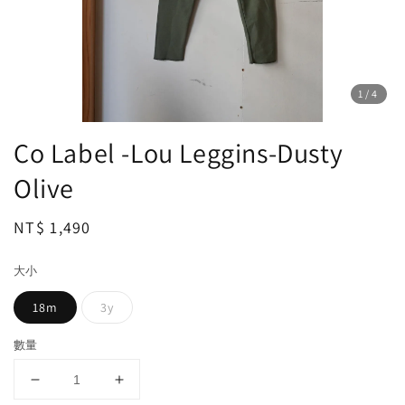
1
/4
Co Label -Lou Leggins-Dusty
Olive
Regular
NT$ 1,490
price
大小
18m
3y
數量