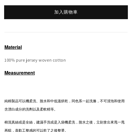
加入購物車
Material
100% pure jersey woven cotton
Measurement
純棉製品可以機柔洗、脫水和中低溫烘乾，同色系一起洗滌，不可浸泡和使用
含漂白成分的洗劑以及柔軟精等。
棉混真絲或是全絲，建議手洗或是入袋機柔洗，脫水之後，立刻拿出來甩一甩
再晾，喜歡工整感的可以乾了之後整燙。