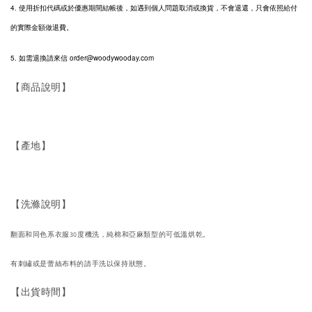
4. 使用折扣代碼或於優惠期間結帳後，如遇到個人問題取消或換貨，不會退還，只會依照給付
的實際金額做退費。
5. 如需退換請來信 order@woodywooday.com
【商品說明】
【產地】
【洗滌說明】
翻面和同色系衣服30度機洗，純棉和亞麻類型的可低溫烘乾。
有刺繡或是蕾絲布料的請手洗以保持狀態。
【出貨時間】