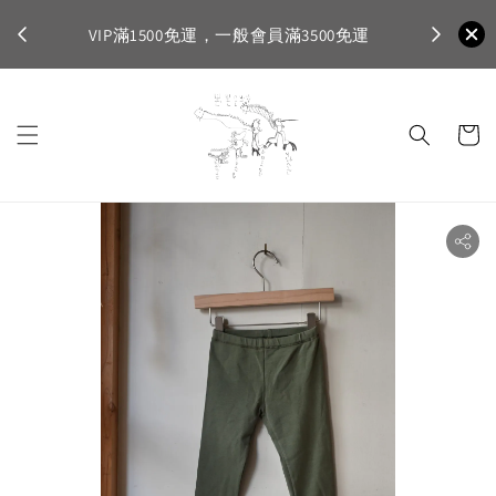
不適
首購登入註
VIP滿1500免運，一般會員滿3500免運