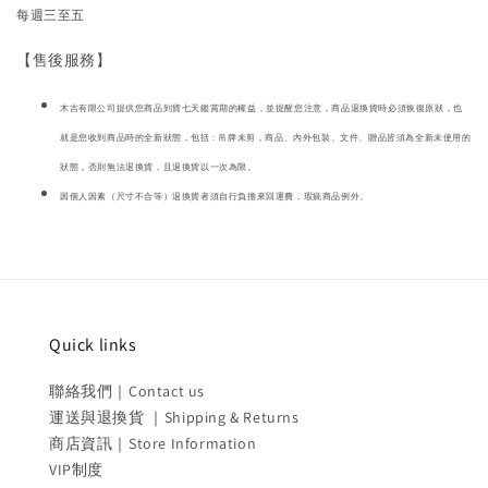
每週三至五
【售後服務】
木吉有限公司提供您商品到貨七天鑑賞期的權益，並提醒您注意，商品退換貨時必須恢復原狀，也
就是您收到商品時的全新狀態，包括 : 吊牌未剪，商品、內外包裝、文件、贈品皆須為全新未使用的
狀態，否則無法退換貨，且退換貨以一次為限。
因個人因素（尺寸不合等）退換貨者須自行負擔來回運費，瑕疵商品例外。
Quick links
聯絡我們｜Contact us
運送與退換貨 ｜Shipping & Returns
商店資訊｜Store Information
VIP制度