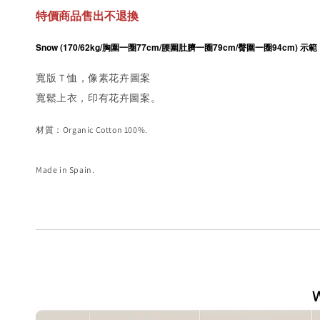
特價商品售出不退換
Snow (170/62kg/胸圍一圈77cm/腰圍肚臍一圈79cm/臀圍一圈94cm) 示範  S
寬版 T 恤，像素花卉圖案
寬鬆上衣，印有花卉圖案。
材質：Organic Cotton 100%.
Made in Spain.