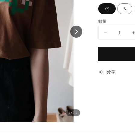
XS
S
數量
分享
1
/11