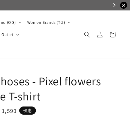
nd (O-S)
Women Brands (T-Z)
Outlet
hoses - Pixel flowers
e T-shirt
e
 1,590
優惠
ce