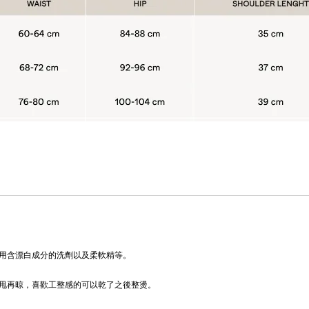
用含漂白成分的洗劑以及柔軟精等。
甩再晾，喜歡工整感的可以乾了之後整燙。