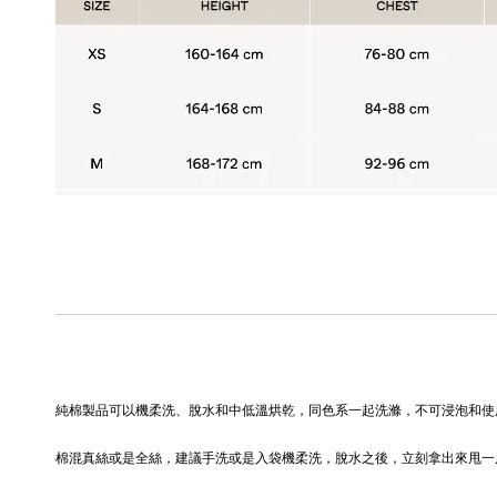
純棉製品可以機柔洗、脫水和中低溫烘乾，同色系一起洗滌，不可浸泡和使
棉混真絲或是全絲，建議手洗或是入袋機柔洗，脫水之後，立刻拿出來甩一