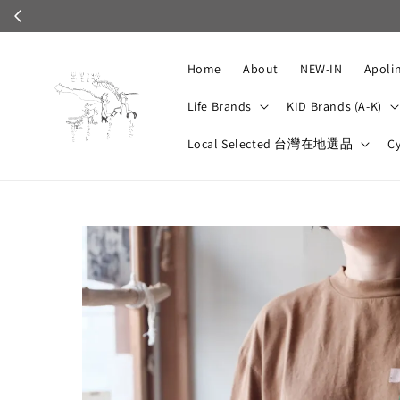
Home
About
NEW-IN
Apoli
Life Brands
KID Brands (A-K)
Local Selected 台灣在地選品
C