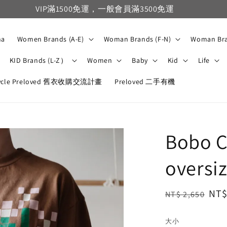
VIP滿1500免運，一般會員滿3500免運
na
Women Brands (A-E)
Woman Brands (F-N)
Woman Bra
KID Brands (L-Z）
Women
Baby
Kid
Life
ycle Preloved 舊衣收購交流計畫
Preloved 二手有機
Bobo C
oversiz
Regular
Sal
NT$
NT$ 2,650
price
pri
大小