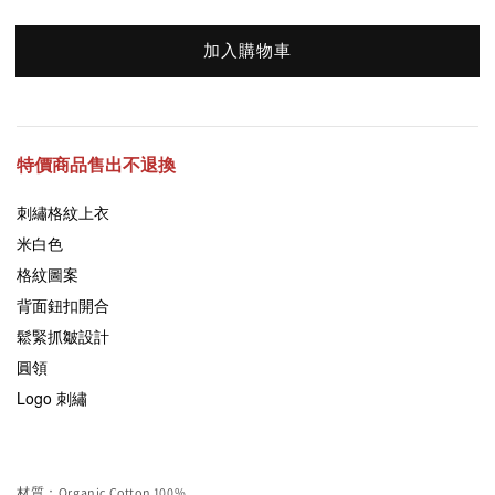
加入購物車
特價商品售出不退換
刺繡格紋上衣
米白色
格紋圖案
背面鈕扣開合
鬆緊抓皺設計
圓領
Logo 刺繡
材質：Organic Cotton 100%.