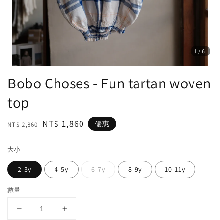
1
/6
Bobo Choses - Fun tartan woven
top
Regular
Sale
NT$ 1,860
優惠
NT$ 2,860
price
price
大小
2-3y
4-5y
6-7y
8-9y
10-11y
數量