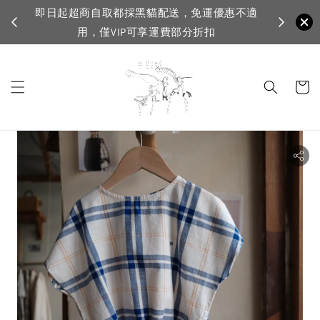
不適
首購登入註
VIP滿1500免運，一般會員滿3500免運