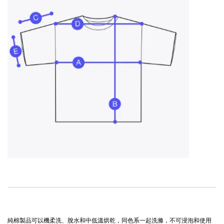
純棉製品可以機柔洗、脫水和中低溫烘乾，同色系一起洗滌，不可浸泡和使用