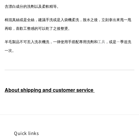
含漂白成分的洗劑以及柔軟精等。
棉混真絲或是全絲，建議手洗或是入袋機柔洗，脫水之後，立刻拿出來甩一甩
再晾，喜歡工整感的可以乾了之後整燙。
羊毛製品不可丟入洗衣機洗，一律使用手搭配專用洗劑和
工具
，或是ㄧ季送洗
一次。
About shipping and customer service
Quick links