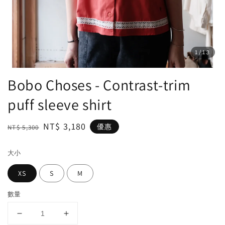
1
/13
Bobo Choses - Contrast‑trim
puff sleeve shirt
Regular
Sale
NT$ 3,180
優惠
NT$ 5,300
price
price
大小
XS
S
M
數量