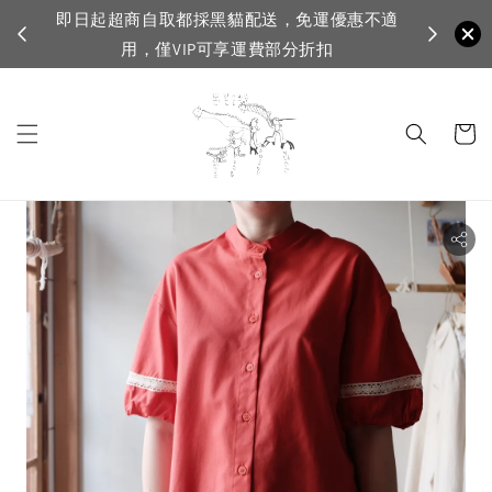
不適
首購登入註
VIP滿1500免運，一般會員滿3500免運