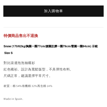
加入購物車
特價商品售出不退換
Snow (170/62kg/胸圍一圈77cm/腰圍肚臍一圈79cm/臀圍一圈94cm) 示範 
 Size S
對比滾邊泡泡袖襯衫
紅色襯衫。設計為寬鬆版型，不具彈性布料。
尺碼正常，建議選擇平常尺寸。
材質：棉 54%有機棉 32%再生棉 14%
Made in Spain.