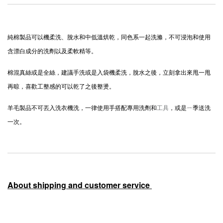
純棉製品可以機柔洗、脫水和中低溫烘乾，同色系一起洗滌，不可浸泡和使用
含漂白成分的洗劑以及柔軟精等。
棉混真絲或是全絲，建議手洗或是入袋機柔洗，脫水之後，立刻拿出來甩一甩
再晾，喜歡工整感的可以乾了之後整燙。
羊毛製品不可丟入洗衣機洗，一律使用手搭配專用洗劑和
工具
，或是ㄧ季送洗
一次。
About shipping and customer service