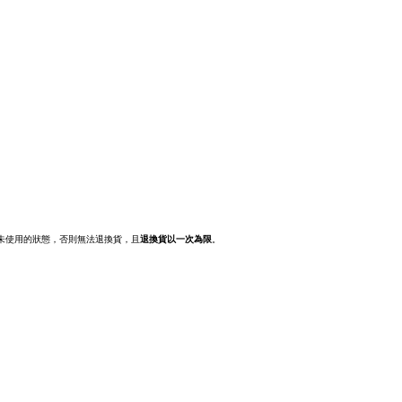
新未使用的狀態，否則無法退換貨，且
退換貨以一次為限
。