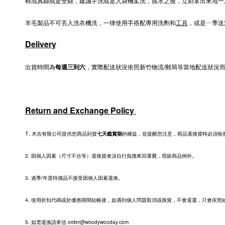
棉混真絲或是全絲，建議手洗或是入袋機柔洗，脫水之後，立刻拿出來甩一
羊毛製品不可丟入洗衣機洗，一律使用手搭配專用洗劑和
工具
，或是ㄧ季送
Delivery
出貨時間為
每週三到六
，實際配送狀況依照新竹物流/郵局等當地配送狀況
Return and Exchange Policy
1.
木吉有限公司提供您商品到貨
七天鑑賞期
的權益，並提醒您注意，商品退換貨時必須恢復
2.
因個人因素（尺寸不合等）退換貨者須自行負擔來回運費，瑕疵商品例外。
3. 過季/年度特價品不接受因個人因素退換。
4. 使用折扣代碼或於優惠期間結帳後，如遇到個人問題取消或換貨，不會退還，只會依照
5. 如需退換請來信 order@woodywooday.com