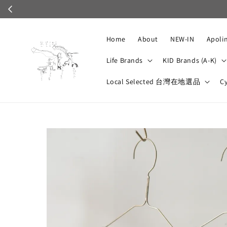
Home
About
NEW-IN
Apoli
Life Brands
KID Brands (A-K)
Local Selected 台灣在地選品
C