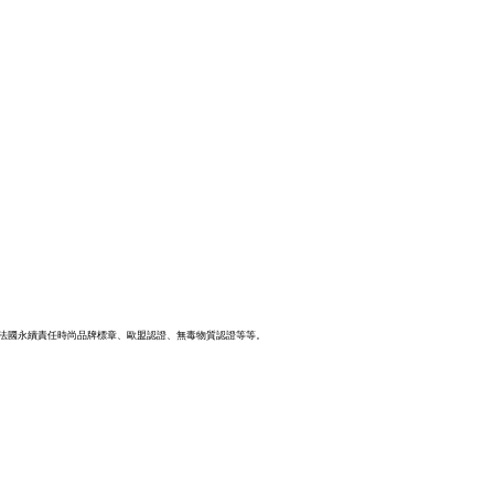
法國永續責任時尚品牌標章、歐盟認證、無毒物質認證等等。