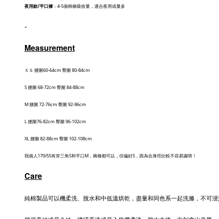
夜用款/平口褲
：4-5個棉條吸收量，適合夜用或量多
-
Measurement
ＸＳ 腰圍60-64cm 臀圍 80-84cm
S 腰圍 68-72cm 臀圍 84-88cm
M 腰圍 72-76cm 臀圍 92-96cm
L 腰圍76-82cm 臀圍 96-102cm
XL 腰圍 82-88cm 臀圍 102-108cm
我個人170/55有穿三角S和平口M，兩種都可以，但偏好S，因為合身些比較不容易漏唷！
Care
純棉製品可以機柔洗、脫水和中低溫烘乾，盡量和同色系一起洗滌，不可浸