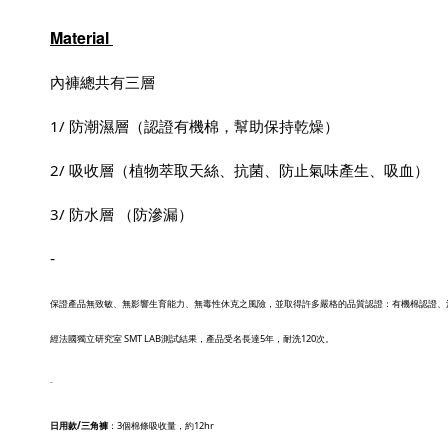
Material
內褲總共有三層
1/ 防潮濕層（認證有機棉，幫助保持乾燥）
2/ 吸收層（植物萃取天絲、抗菌、防止氣味產生、吸血）
3/ 防水層 （防滲漏）
-
保證產品無致敏、無影響生育能力、無毒性休克之風險，並取得許多嚴格的品質認證：有機棉認證、
經法國獨立研究室 SMT LAB測試結果，產品受名長達5年，耐洗120次。
-
日用款/三角褲
：3個棉條吸收量，約12hr