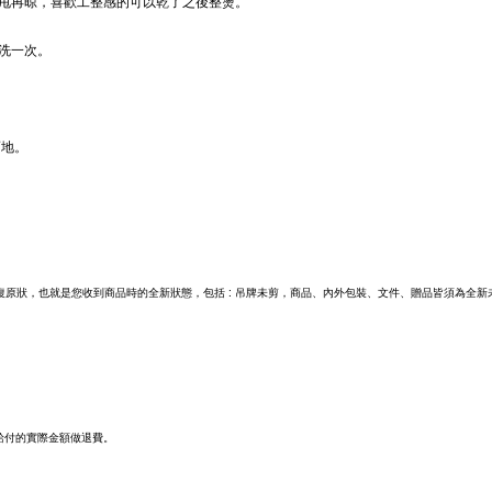
甩再晾，喜歡工整感的可以乾了之後整燙。
洗一次。
而地。
原狀，也就是您收到商品時的全新狀態，包括 : 吊牌未剪，商品、內外包裝、文件、贈品皆須為全
給付的實際金額做退費。