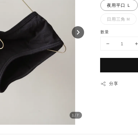
夜用平口 Ｌ
日用三角 M
數量
分享
1
/7