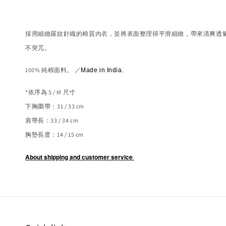
採用細緻羅紋針織的棉質內衣，並將表面整理得平滑細緻，帶來清爽透
不突兀。
100% 純棉面料。
／
Made in India.
*依序為 S / M 尺寸
下胸圍帶：31 / 33 cm
肩帶長：33 / 34 cm
胸墊長度：14 / 15 cm
About shipping and customer service