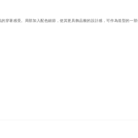
氣的穿著感受。局部加入配色細節，使其更具飾品般的設計感，可作為造型的一部