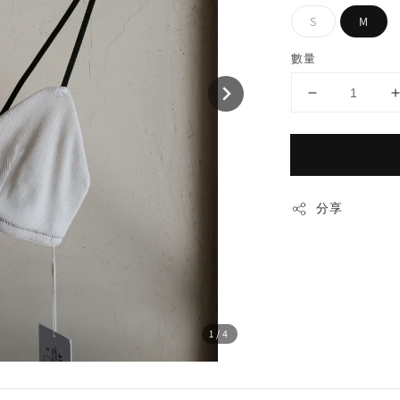
S
M
數量
分享
1
/4