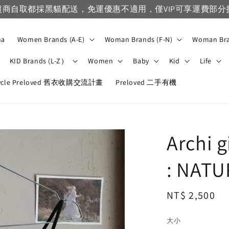
費部分折扣
na
Women Brands (A-E)
Woman Brands (F-N)
Woman Bra
KID Brands (L-Z）
Women
Baby
Kid
Life
ycle Preloved 舊衣收購交流計畫
Preloved 二手有機
Archi 
: NATU
Regular
NT$ 2,500
price
大小