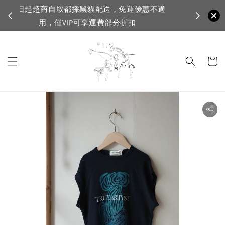
不適
首購登入註
VIP滿1500免運，一般會員滿3500免運