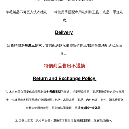
羊毛製品不可丟入洗衣機洗，一律使用手搭配專用洗劑和
工具
，或是ㄧ季送洗
一次。
Delivery
出貨時間為
每週三到六
，實際配送狀況依照新竹物流/郵局等當地配送狀況而
地。
特價商品售出不退換
Return and Exchange Policy
1.
木吉有限公司提供您商品到貨
七天鑑賞期
的權益，並提醒您注意，商品退換貨時必須恢復原
狀，也就是您收到商品時的全新狀態，包括 : 吊牌未剪，商品、內外包裝、文件、贈品皆須為
全新未使用的狀態，否則無法退換貨，且
退換貨以一次為限
。
2.
因個人因素（尺寸不合等）退換貨者須自行負擔來回運費，瑕疵商品例外。