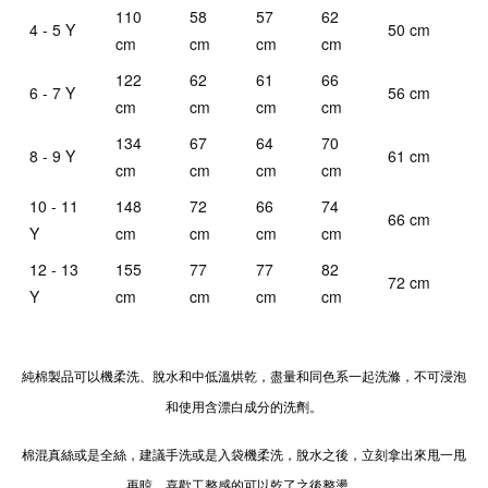
110
58
57
62
4 - 5 Y
50 cm
cm
cm
cm
cm
122
62
61
66
6 - 7 Y
56 cm
cm
cm
cm
cm
134
67
64
70
8 - 9 Y
61 cm
cm
cm
cm
cm
10 - 11
148
72
66
74
66 cm
Y
cm
cm
cm
cm
12 - 13
155
77
77
82
72 cm
Y
cm
cm
cm
cm
純棉製品可以機柔洗、脫水和中低溫烘乾，盡量和同色系一起洗滌，不可浸泡
和使用含漂白成分的洗劑。
棉混真絲或是全絲，建議手洗或是入袋機柔洗，脫水之後，立刻拿出來甩一甩
再晾，喜歡工整感的可以乾了之後整燙。