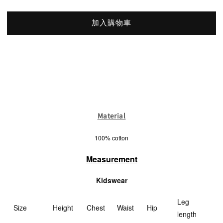
加入購物車
Material
100% cotton
Measurement
Kidswear
Leg
Size
Height
Chest
Waist
Hip
length