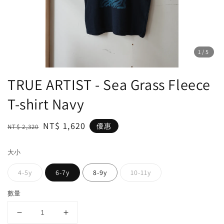
1
/5
TRUE ARTIST - Sea Grass Fleece
T-shirt Navy
Regular
Sale
NT$ 1,620
優惠
NT$ 2,320
price
price
大小
4-5y
6-7y
8-9y
10-11y
數量