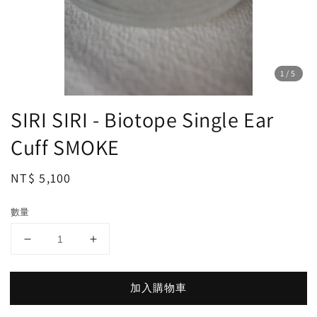
1
/5
SIRI SIRI - Biotope Single Ear
Cuff SMOKE
Regular
NT$ 5,100
price
數量
加入購物車