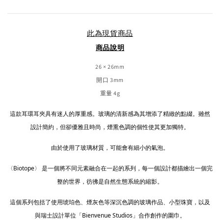
此為現貨商品
商品說明
26 × 26mm
開口 3mm
重量 4g
這款耳環耳夾具有迷人的厚重感。玻璃的清新感為其增添了精緻的點綴。雖然
設計簡約，但卻優雅且時尚，煙熏色調的個性使其更加獨特。
由於使用了玻璃材質，可能會有細小的氣泡。
〈Biotope〉 是一個將不同元素融合在一起的系列，每一個設計都描繪出一個完
整的世界，彷彿是自然生態系統的縮影。
這個系列包括了使用琥珀色、煙灰色等深沉色調的玻璃作品、小型珠寶，以及
與瑞士設計單位「Bienvenue Studios」合作創作的圍巾。