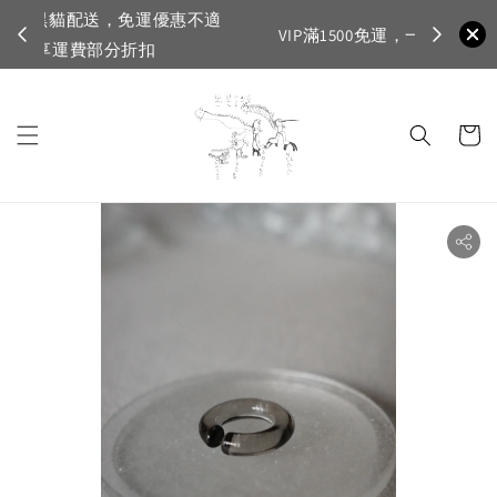
不適
首購登入註
VIP滿1500免運，一般會員滿3500免運