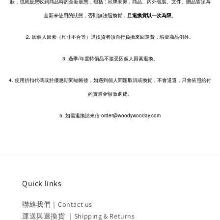
狀，也就是您收到商品時的全新狀態，包括 : 吊牌未剪，商品、內外包裝、文件、贈品皆須為
全新未使用的狀態，否則無法退換貨，且
退換貨以一次為限
。
2.
因個人因素（尺寸不合等）退換貨者須自行負擔來回運費，瑕疵商品例外。
3. 過季/年度特價品不接受因個人因素退換。
4. 使用折扣代碼或於優惠期間結帳後，如遇到個人問題取消或換貨，不會退還，只會依照給付
的實際金額做退費。
5. 如需退換請來信 order@woodywooday.com
Quick links
聯絡我們｜Contact us
運送與退換貨 ｜Shipping & Returns