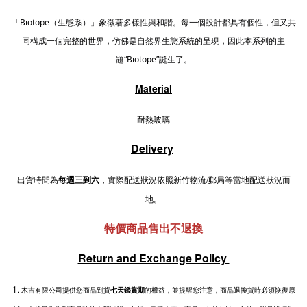
「Biotope（生態系）」象徵著多樣性與和諧。每一個設計都具有個性，但又共
同構成一個完整的世界，仿佛是自然界生態系統的呈現，因此本系列的主
題“Biotope”誕生了。
Material
耐熱玻璃
Delivery
出貨時間為
每週三到六
，實際配送狀況依照新竹物流/郵局等當地配送狀況而
地。
特價商品售出不退換
Return and Exchange Policy
1.
木吉有限公司提供您商品到貨
七天鑑賞期
的權益，並提醒您注意，商品退換貨時必須恢復原