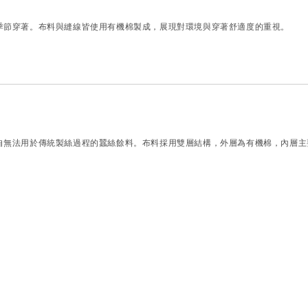
季節穿著。布料與縫線皆使用有機棉製成，展現對環境與穿著舒適度的重視。
自無法用於傳統製絲過程的蠶絲餘料。布料採用雙層結構，外層為有機棉，內層主