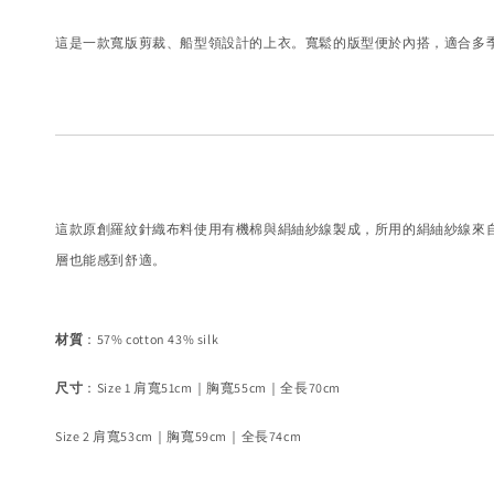
這是一款寬版剪裁、船型領設計的上衣。寬鬆的版型便於內搭，適合多
這款原創羅紋針織布料使用有機棉與絹紬紗線製成，所用的絹紬紗線來
層也能感到舒適。
材質
：57% cotton 43% silk
尺寸
：Size 1 肩寬51cm｜胸寬55cm｜全長70cm
Size 2 肩寬53cm｜胸寬59cm｜全長74cm