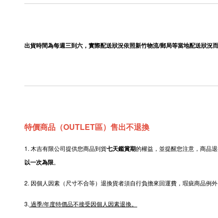
出貨時間為每週三到六，實際配送狀況依照新竹物流/郵局等當地配送狀況
特價商品（OUTLET區）售出不退換
1. 木吉有限公司提供您商品到貨
七天鑑賞期
的權益，並提醒您注意，商品退
以一次為限
。
2.
因個人因素（尺寸不合等）退換貨者須自行負擔來回運費，瑕疵商品例外
3.
過季/年度特價品不接受因個人因素退換。