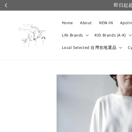
Home
About
NEW-IN
Apoli
Life Brands
KID Brands (A-K)
Local Selected 台灣在地選品
C