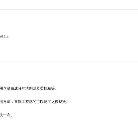
Size 2
用含漂白成分的洗劑以及柔軟精等。
甩再晾，喜歡工整感的可以乾了之後整燙。
洗一次。