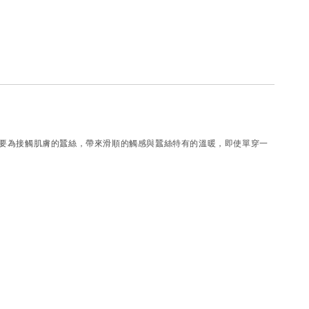
要為接觸肌膚的蠶絲，帶來滑順的觸感與蠶絲特有的溫暖，即使單穿一