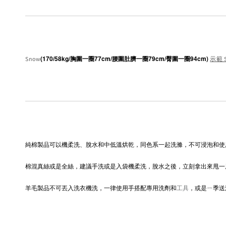
(170/58kg/胸圍一圈77cm/腰圍肚臍一圈79cm/臀圍一圈94cm) 
Snow
示範
純棉製品可以機柔洗、脫水和中低溫烘乾，同色系一起洗滌，不可浸泡和使
棉混真絲或是全絲，建議手洗或是入袋機柔洗，脫水之後，立刻拿出來甩一
羊毛製品不可丟入洗衣機洗，一律使用手搭配專用洗劑和
工具
，或是ㄧ季送