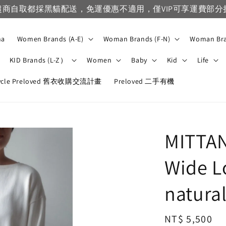
VIP滿1500免
na
Women Brands (A-E)
Woman Brands (F-N)
Woman Bra
KID Brands (L-Z）
Women
Baby
Kid
Life
ycle Preloved 舊衣收購交流計畫
Preloved 二手有機
MITTAN
Wide L
natural
Regular
NT$ 5,500