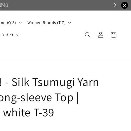
運，一般會員滿3500免運
nd (O-S)
Women Brands (T-Z)
Outlet
 - Silk Tsumugi Yarn
ong-sleeve Top |
 white T-39