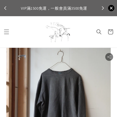
不適
首購登入註
VIP滿1500免運，一般會員滿3500免運