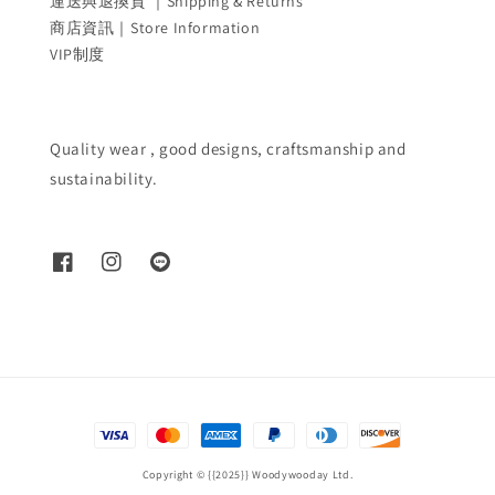
運送與退換貨 ｜Shipping & Returns
商店資訊｜Store Information
VIP制度
Quality wear , good designs, craftsmanship and
sustainability.
Copyright © {{2025}} Woodywooday Ltd.