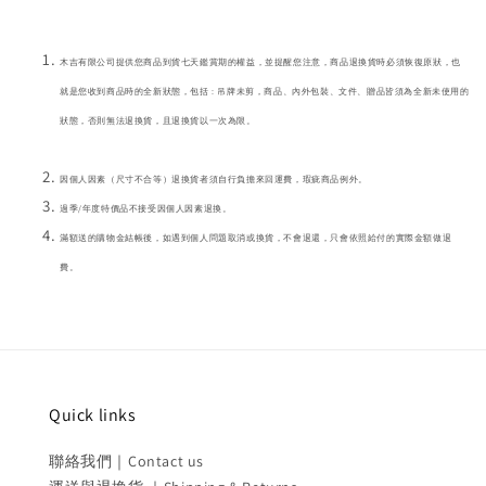
木吉有限公司提供您商品到貨七天鑑賞期的權益，並提醒您注意，商品退換貨時必須恢復原狀，也
就是您收到商品時的全新狀態，包括 : 吊牌未剪，商品、內外包裝、文件、贈品皆須為全新未使用的
狀態，否則無法退換貨，且退換貨以一次為限。
因個人因素（尺寸不合等）退換貨者須自行負擔來回運費，瑕疵商品例外。
過季/年度特價品不接受因個人因素退換。
滿額送的購物金結帳後，如遇到個人問題取消或換貨，不會退還，只會依照給付的實際金額做退
費。
Quick links
聯絡我們｜Contact us