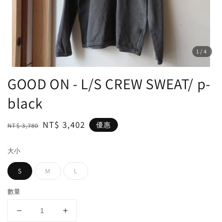
1
/4
GOOD ON - L/S CREW SWEAT/ p-
black
Regular
Sale
NT$ 3,402
優惠
NT$ 3,780
price
price
大小
S
M
L
數量