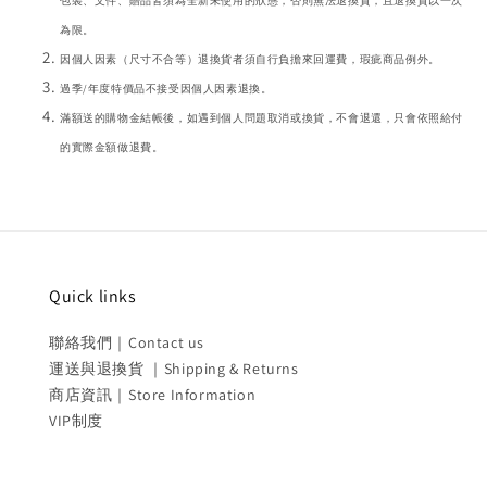
包裝、文件、贈品皆須為全新未使用的狀態，否則無法退換貨，且退換貨以一次
為限。
因個人因素（尺寸不合等）退換貨者須自行負擔來回運費，瑕疵商品例外。
過季/年度特價品不接受因個人因素退換。
滿額送的購物金結帳後，如遇到個人問題取消或換貨，不會退還，只會依照給付
的實際金額做退費。
Quick links
聯絡我們｜Contact us
運送與退換貨 ｜Shipping & Returns
商店資訊｜Store Information
VIP制度