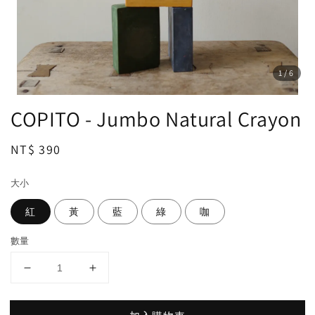
1
/6
COPITO - Jumbo Natural Crayon
Regular
NT$ 390
price
大小
紅
黃
藍
綠
咖
數量