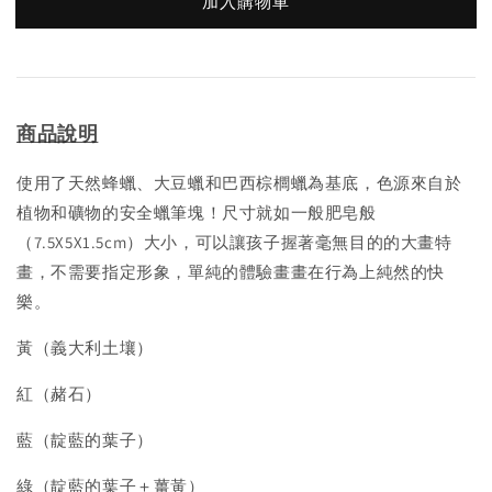
加入購物車
商品說明
使用了天然蜂蠟、大豆蠟和巴西棕櫚蠟為基底，色源來自於
植物和礦物的安全蠟筆塊！尺寸就如一般肥皂般
（7.5X5X1.5cm）大小，可以讓孩子握著毫無目的的大畫特
畫，不需要指定形象，單純的體驗畫畫在行為上純然的快
樂。
黃（義大利土壤）
紅（赭石）
藍（靛藍的葉子）
綠（靛藍的葉子＋薑黃）