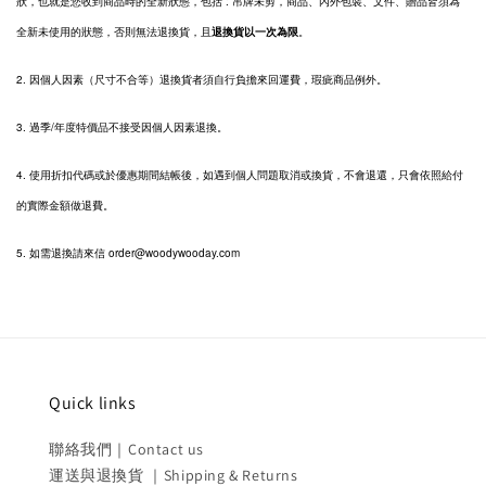
狀，也就是您收到商品時的全新狀態，包括 : 吊牌未剪，商品、內外包裝、文件、贈品皆須為
全新未使用的狀態，否則無法退換貨，且
退換貨以一次為限
。
2.
因個人因素（尺寸不合等）退換貨者須自行負擔來回運費，瑕疵商品例外。
3. 過季/年度特價品不接受因個人因素退換。
4. 使用折扣代碼或於優惠期間結帳後，如遇到個人問題取消或換貨，不會退還，只會依照給付
的實際金額做退費。
5. 如需退換請來信 order@woodywooday.com
Quick links
聯絡我們｜Contact us
運送與退換貨 ｜Shipping & Returns