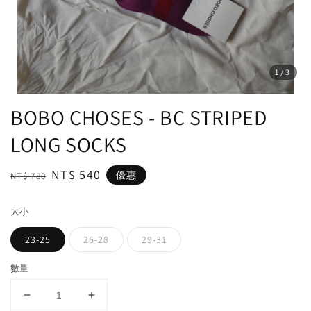
1
/3
BOBO CHOSES - BC STRIPED
LONG SOCKS
Regular
Sale
NT$ 540
優惠
NT$ 780
price
price
大小
23-25
26-28
29-31
數量