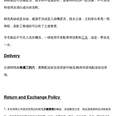
和使用含漂白成分的洗劑。
棉混真絲或是全絲，建議手洗或是入袋機柔洗，脫水之後，立刻拿出來甩一甩
再晾，喜歡工整感的可以乾了之後整燙。
羊毛製品不可丟入洗衣機洗，一律使用手搭配專用洗劑和
工具
，或是ㄧ季送洗
一次。
Delivery
出貨時間為
每週三到六
，實際配送狀況依照新竹物流/郵局等當地配送狀況而
地。
Return and Exchange Policy
1.
木吉有限公司提供您商品到貨
七天鑑賞期
的權益，並提醒您注意，商品退換貨時必須恢復原