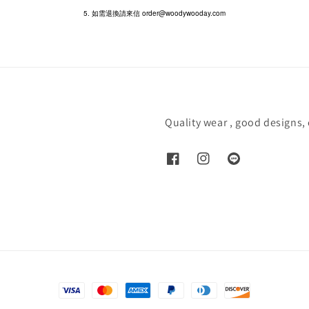
5. 如需退換請來信 order@woodywooday.com
Quality wear , good designs,