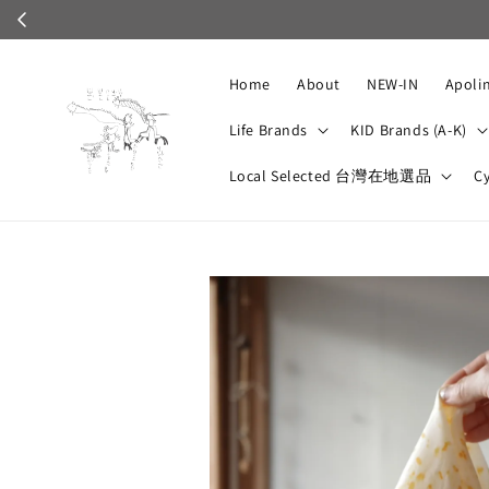
Home
About
NEW-IN
Apoli
Life Brands
KID Brands (A-K)
Local Selected 台灣在地選品
C