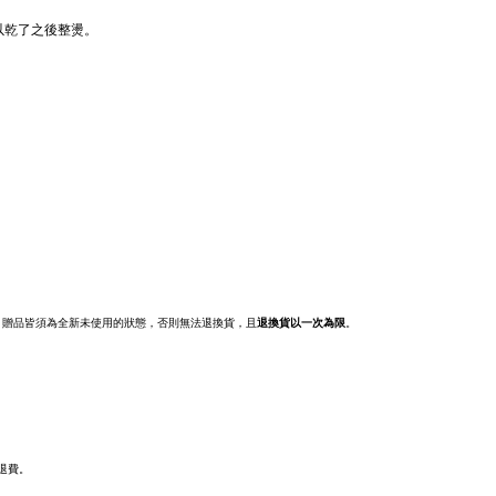
以乾了之後整燙。
、贈品皆須為全新未使用的狀態，否則無法退換貨，且
退換貨以一次為限
。
退費。