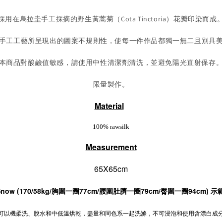
採用在烏拉圭手工採摘的野生黃蒿菊（Cota Tinctoria）花瓣印染而成
手工工藝所呈現出的圖案不規則性，使每一件作品都獨一無二且別具
本商品對酸鹼值敏感，請使用中性清潔劑清洗，並避免陽光直射保存
限量製作。
Material
100% rawsilk
Measurement
65X65cm
Snow (170/58kg/胸圍一圈77cm/腰圍肚臍一圈79cm/臀圍一圈94cm) 示範
可以機柔洗、脫水和中低溫烘乾，盡量和同色系一起洗滌，不可浸泡和使用含漂白成