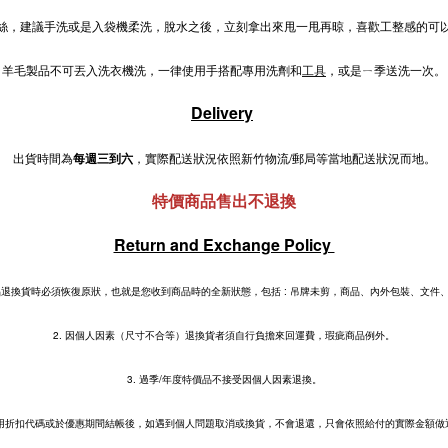
絲，建議手洗或是入袋機柔洗，脫水之後，立刻拿出來甩一甩再晾，喜歡工整感的可
羊毛製品不可丟入洗衣機洗，一律使用手搭配專用洗劑和
工具
，或是ㄧ季送洗一次。
Delivery
出貨時間為
每週三到六
，實際配送狀況依照新竹物流/郵局等當地配送狀況而地。
特價商品售出不退換
Return and Exchange Policy
退換貨時必須恢復原狀，也就是您收到商品時的全新狀態，包括 : 吊牌未剪，商品、內外包裝、文件
2.
因個人因素（尺寸不合等）退換貨者須自行負擔來回運費，瑕疵商品例外。
3. 過季/年度特價品不接受因個人因素退換。
 使用折扣代碼或於優惠期間結帳後，如遇到個人問題取消或換貨，不會退還，只會依照給付的實際金額做