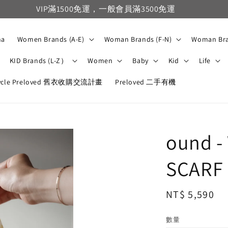
VIP滿1500免運，一般會員滿3500免運
na
Women Brands (A-E)
Woman Brands (F-N)
Woman Bra
KID Brands (L-Z）
Women
Baby
Kid
Life
ycle Preloved 舊衣收購交流計畫
Preloved 二手有機
ound -
SCARF 
Regular
NT$ 5,590
price
數量