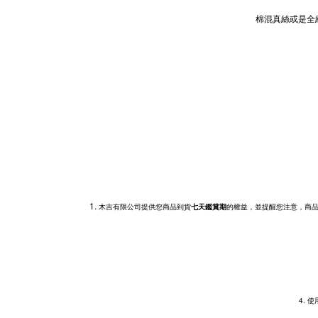
棉混真絲或是全
1.
木吉有限公司提供您商品到貨
七天鑑賞期
的權益，並提醒您注意，商品
4.