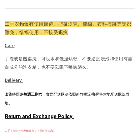
二手衣物會有使用痕跡、些微泛黃、脫線、布料痕跡等等都
難免，惜福使用，不接受退換
Care
手洗或是機柔洗，可脫水和低溫烘乾，不要過度浸泡和使用有漂
白成分的洗衣精，也不要烈陽下曝曬過久。
Delivery
出貨時間為
每週三到六
，實際配送狀況依照新竹物流/郵局等當地配送狀況而
地。
Return and Exchange Policy
二手衣物沒有七天鑑賞期，下單前請三思。