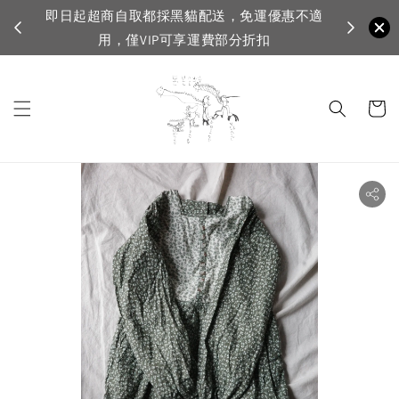
即日起超商自取都採黑貓配送，免運優惠不適
VIP滿150
用，僅VIP可享運費部分折扣