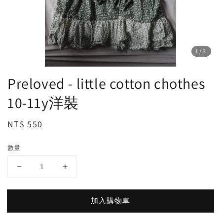
1
/3
Preloved - little cotton chothes
10-11y洋裝
Regular
NT$ 550
price
數量
加入購物車