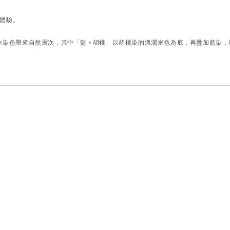
著體驗。
木染色帶來自然層次，其中「藍 × 胡桃」以胡桃染的溫潤米色為底，再疊加藍染