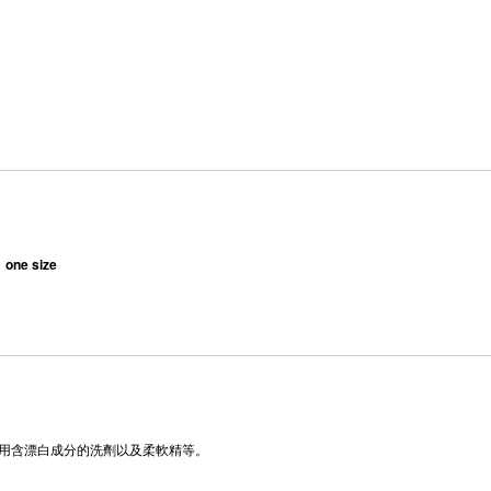
ne size
用含漂白成分的洗劑以及柔軟精等。