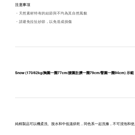
注意事項
・天然素材特有的結節與不均為其自然風貌
・請避免拉扯紗節，以免造成損傷
Snow (170/62kg/胸圍一圈77cm/腰圍肚臍一圈79cm/臀圍一圈94cm) 示範   o
純棉製品可以機柔洗、脫水和中低溫烘乾，同色系一起洗滌，不可浸泡和使