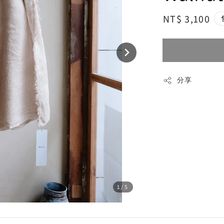
Regular
NT$ 3,100
price
分享
1
/5