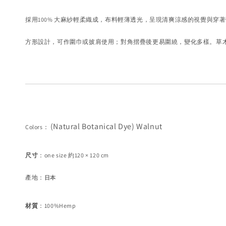
採用100% 大麻紗輕柔織成，布料輕薄透光，呈現清爽涼感的視覺與穿
方形設計，可作圍巾或披肩使用；對角摺疊後更易圍繞，變化多樣。
草
(Natural Botanical Dye) Walnut
Colors
：
尺寸
：
one size 約120 × 120 cm
產地
：
日本
材質
：100%Hemp