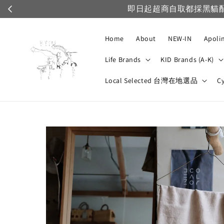
Home
About
NEW-IN
Apoli
Life Brands
KID Brands (A-K)
Local Selected 台灣在地選品
C