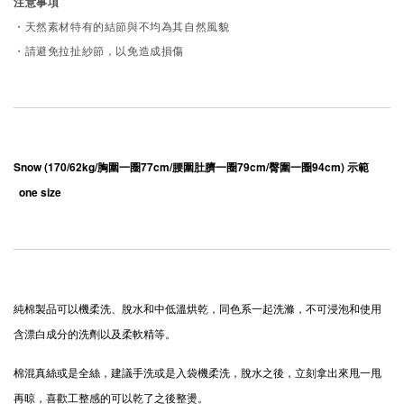
注意事項
・天然素材特有的結節與不均為其自然風貌
・請避免拉扯紗節，以免造成損傷
Snow (170/62kg/胸圍一圈77cm/腰圍肚臍一圈79cm/臀圍一圈94cm) 示範 
one size
純棉製品可以機柔洗、脫水和中低溫烘乾，同色系一起洗滌，不可浸泡和使用
含漂白成分的洗劑以及柔軟精等。
棉混真絲或是全絲，建議手洗或是入袋機柔洗，脫水之後，立刻拿出來甩一甩
再晾，喜歡工整感的可以乾了之後整燙。