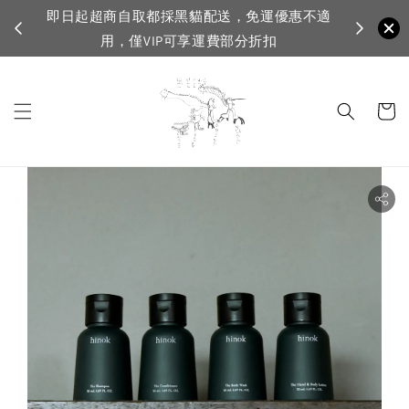
即日起超商自取都採黑貓配送，免運優惠不適
VI
用，僅VIP可享運費部分折扣