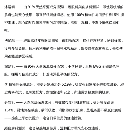
沐浴精 —— 由 91% 天然來源成分 配製，經眼科與皮膚科測試，即使最敏感的
肌膚也能安心使用，帶來舒緩與舒適感。使用 100% 植物性界面活性劑 產生濃
密泡沫，精心調配以帶來平衡的潔淨體驗，清爽、溫和，沖洗後依然保濕柔
軟。
洗髮精 —— 經敏感頭皮與眼睛測試，低刺激配方，提供純粹舒適，恰到好處，
沒有多餘負擔。採用再利用的濟州扁柏水與精油，散發自然森林香氣，每次使
用都能緩解緊張感。
潤髮乳 —— 由 95% 天然來源成分 配製，不含矽靈，且獲 EWG 全部綠色評
級。採用可信賴的成分，打造潔淨且平衡的配方。
含 植物性保濕成分，能提升髮絲水分 52.9%，從髮根到髮尾保持柔軟滋養。經
皮膚科測試，低刺激配方，對頭髮溫和安全，亦適用於接觸到的肌膚。
身體乳 —— 天然來源保濕成分，有效修復受損肌膚屏障，提升幅度高達
154%。質地無黏膩感，瞬間吸收，滑順塗抹於肌膚，呈現絲滑不黏膩的觸感
——感官上平衡的配方，適合日常使用的舒適體驗。
經皮膚科測試，適合敏感肌膚使用，溫和配方帶來安心舒適感。